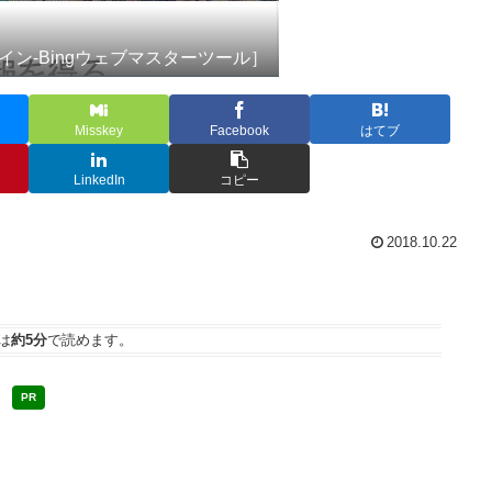
イン-Bingウェブマスターツール］
Misskey
Facebook
はてブ
LinkedIn
コピー
2018.10.22
は
約5分
で読めます。
PR