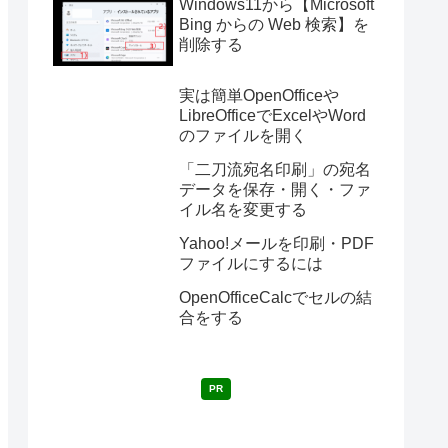
Windows11から【Microsoft
Bing からの Web 検索】を
削除する
実は簡単OpenOfficeや
LibreOfficeでExcelやWord
のファイルを開く
「二刀流宛名印刷」の宛名
データを保存・開く・ファ
イル名を変更する
Yahoo!メールを印刷・PDF
ファイルにするには
OpenOfficeCalcでセルの結
合をする
PR