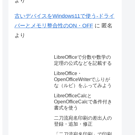
より
古いデバイスをWindows11で使う-ドライ
バーとメモリ整合性のON・OFF
に
匿名
より
LibreOfficeで分数や数学の
定理の公式などを記載する
LibreOffice・
OpenOfficeWriterでふりが
な（ルビ）をふってみよう
LibreOfficeCalcと
OpenOfficeCalcで条件付き
書式を使う
二刀流宛名印刷の差出人の
登録・追加・修正
「二刀流宛名印刷」で印刷