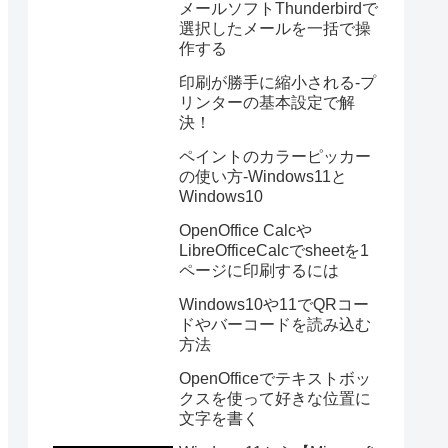
メールソフトThunderbirdで
選択したメールを一括で操
作する
印刷が勝手に縮小される-プ
リンターの基本設定で解
決！
ペイントのカラーピッカー
の使い方-Windows11と
Windows10
OpenOffice Calcや
LibreOfficeCalcでsheetを1
ページに印刷するには
Windows10や11でQRコー
ドやバーコードを読み込む
方法
OpenOfficeでテキストボッ
クスを使って好きな位置に
文字を書く