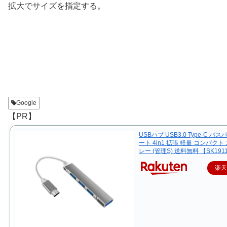
拡大でサイズを指定する。
Google
【PR】
USBハブ USB3.0 Type-C バス
ート 4in1 拡張 軽量 コンパクト
レー (管理S) 送料無料 【SK191
楽