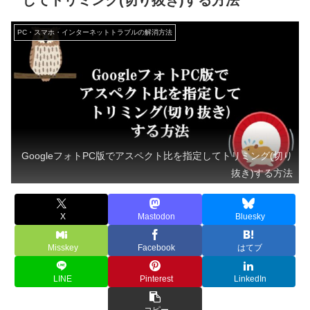
してトリミング(切り抜き)する方法
PC・スマホ・インターネットトラブルの解消方法
GoogleフォトPC版でアスペクト比を指定してトリミング(切り
抜き)する方法
X
Mastodon
Bluesky
Misskey
Facebook
はてブ
LINE
Pinterest
LinkedIn