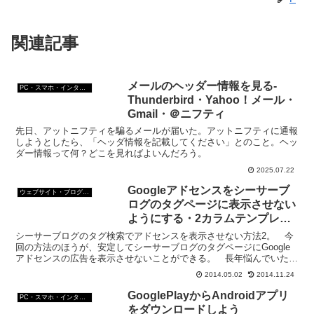
関連記事
メールのヘッダー情報を見る-
PC・スマホ・インターネットトラブルの解消方法
Thunderbird・Yahoo！メール・
Gmail・＠ニフティ
先日、アットニフティを騙るメールが届いた。アットニフティに通報
しようとしたら、「ヘッダ情報を記載してください」とのこと。ヘッ
ダー情報って何？どこを見ればよいんだろう。
2025.07.22
Googleアドセンスをシーサーブ
ウェブサイト・ブログ作成
ログのタグページに表示させない
ようにする・2カラムテンプレー
トサイドカラム編
シーサーブログのタグ検索でアドセンスを表示させない方法2。 今
回の方法のほうが、安定してシーサーブログのタグページにGoogle
アドセンスの広告を表示させないことができる。 長年悩んでいた、
シーサーブログの｢タグ」の検索エリアでGoogle...
2014.05.02
2014.11.24
GooglePlayからAndroidアプリ
PC・スマホ・インターネットトラブルの解消方法
をダウンロードしよう