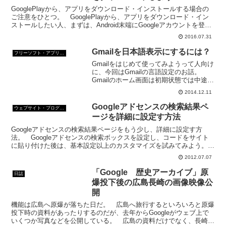
GooglePlayから、アプリをダウンロード・インストールする場合の
ご注意をひとつ。 GooglePlayから、アプリをダウンロード・イン
ストールしたい人、まずは、Android末端にGoogleアカウントを登録
しよう。 Android末...
2016.07.31
Gmailを日本語表示にするには？
フリーソフト・アプリ・Webサービス
Gmailをはじめて使ってみようって人向け
に、今回はGmailの言語設定のお話。
Gmailのホーム画面は初期状態では中途半
端な日本語でなんだかわかりにくい。
2014.12.11
たとえば、件名や内容は日本語なのだが
インデックスや日時が英語表示だ。
Googleアドセンスの検索結果ペ
ウェブサイト・ブログ作成
←（Gmai...
ージを詳細に設定す方法
Googleアドセンスの検索結果ページをもう少し、詳細に設定す方
法。 Googleアドセンスの検索ボックスを設定し、コードをサイト
に貼り付けた後は、基本設定以上のカスタマイズを試みてみよう。
ロゴの高さなどを設定できる。Googleアドセン...
2012.07.07
「Google 歴史アーカイブ」原
日誌
爆投下後の広島長崎の画像映像公
開
機能は広島へ原爆が落ちた日だ。 広島へ旅行するといろいろと原爆
投下時の資料があったりするのだが、去年からGoogleがウェブ上で
いくつか写真などを公開している。 広島の資料だけでなく、長崎の