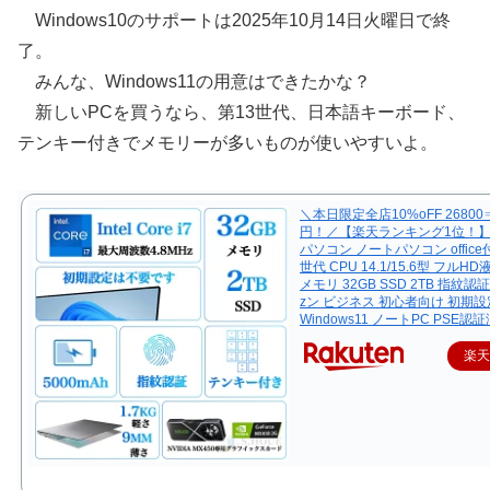
Windows10のサポートは2025年10月14日火曜日で終
了。
みんな、Windows11の用意はできたかな？
新しいPCを買うなら、第13世代、日本語キーボード、
テンキー付きでメモリーが多いものが使いやすいよ。
＼本日限定全店10%oFF 26800⇒
円！／【楽天ランキング1位！
パソコン ノートパソコン office
世代 CPU 14.1/15.6型 フルH
メモリ 32GB SSD 2TB 指紋認
zン ビジネス 初心者向け 初期
Windows11 ノートPC PSE認証
楽