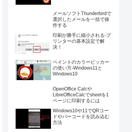
メールソフトThunderbirdで
選択したメールを一括で操
作する
印刷が勝手に縮小される-プ
リンターの基本設定で解
決！
ペイントのカラーピッカー
の使い方-Windows11と
Windows10
OpenOffice Calcや
LibreOfficeCalcでsheetを1
ページに印刷するには
Windows10や11でQRコー
ドやバーコードを読み込む
方法