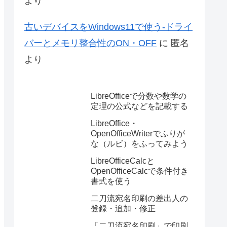
より
古いデバイスをWindows11で使う-ドライ
バーとメモリ整合性のON・OFF
に
匿名
より
LibreOfficeで分数や数学の
定理の公式などを記載する
LibreOffice・
OpenOfficeWriterでふりが
な（ルビ）をふってみよう
LibreOfficeCalcと
OpenOfficeCalcで条件付き
書式を使う
二刀流宛名印刷の差出人の
登録・追加・修正
「二刀流宛名印刷」で印刷