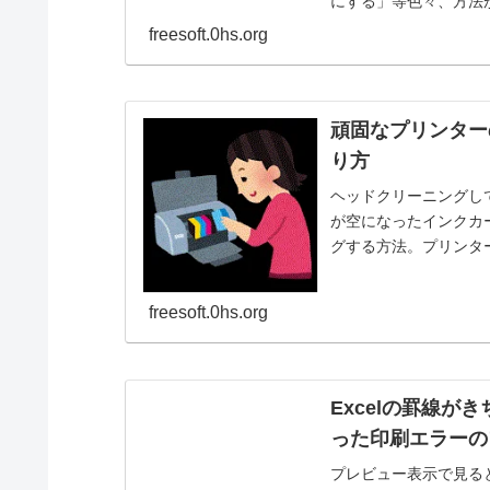
にする」等色々、方法
ね。
freesoft.0hs.org
頑固なプリンター
り方
ヘッドクリーニングし
が空になったインクカ
グする方法。プリンタ
できる。
freesoft.0hs.org
Excelの罫線が
った印刷エラーの
プレビュー表示で見ると