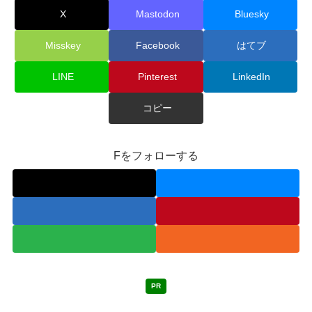
X
Mastodon
Bluesky
Misskey
Facebook
はてブ
LINE
Pinterest
LinkedIn
コピー
Fをフォローする
PR