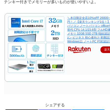
テンキー付きでメモリーが多いものが使いやすいよ。
＼本日限定全店10%oFF 26800⇒
円！／【楽天ランキング1位！
パソコン ノートパソコン office
世代 CPU 14.1/15.6型 フルH
メモリ 32GB SSD 2TB 指紋認
zン ビジネス 初心者向け 初期
Windows11 ノートPC PSE認証
楽
シェアする