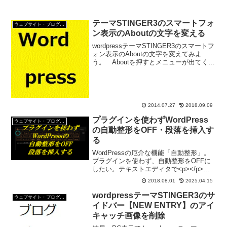
テーマSTINGER3のスマートフォ
ウェブサイト・ブログ作成
ン表示のAboutの文字を変える
wordpressテーマSTINGER3のスマートフ
ォン表示のAboutの文字を変えてみよ
う。 Aboutを押すとメニューが出てくる
みたいなんだけど。 メニューでいいじ
ゃないか？カスタマイズするphpヘッダー
(header.php)テーマ...
2014.07.27
2018.09.09
プラグインを使わずWordPress
ウェブサイト・ブログ作成
の自動整形をOFF・段落を挿入す
る
WordPressの厄介な機能「自動整形」。
プラグインを使わず、自動整形をOFFに
したい。テキストエディタで<p></p>が
きちんと挿入されるようにもしなきゃ。
2018.08.01
2025.04.15
WordPressのテキストエディタには段落
を意味する<p>が存在しないだよね。
wordpressテーマSTINGER3のサ
ウェブサイト・ブログ作成
イドバー【NEW ENTRY】のアイ
キャッチ画像を削除