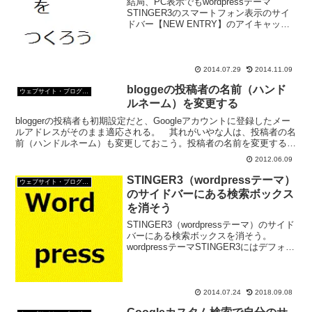
結局、PC表示でもwordpressテーマ
STINGER3のスマートフォン表示のサイ
ドバー【NEW ENTRY】のアイキャッチ
画像を削除することにした。 これでア
イキャッチ画像が表示されるのはTOPペ
ージ・アーカイブの記事の部分と関連記
事リ...
2014.07.29
2014.11.09
bloggeの投稿者の名前（ハンド
ウェブサイト・ブログ作成
ルネーム）を変更する
bloggerの投稿者も初期設定だと、Googleアカウントに登録したメー
ルアドレスがそのまま適応される。 其れがいやな人は、投稿者の名
前（ハンドルネーム）も変更しておこう。投稿者の名前を変更する
1、ユーザー プロフィールを編集にアクセス。...
2012.06.09
STINGER3（wordpressテーマ）
ウェブサイト・ブログ作成
のサイドバーにある検索ボックス
を消そう
STINGER3（wordpressテーマ）のサイド
バーにある検索ボックスを消そう。
wordpressテーマSTINGER3にはデフォル
トで検索ボックスがついている。 この
検索ボックスを削除する。 変わりに
Googleカスタム検索などを実...
2014.07.24
2018.09.08