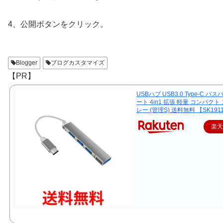
4、公開ボタンをクリック。
Blogger
ブログカスタマイズ
【PR】
USBハブ USB3.0 Type-C バス
ート 4in1 拡張 軽量 コンパクト
レー (管理S) 送料無料 【SK191
楽