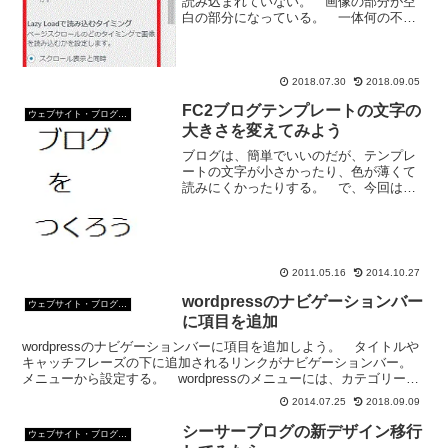
読み込まれていない。 画像の部分が空
白の部分になっている。 一体何の不都
合？投稿画面ではちゃんと画像が貼られ
ているのに画像が表示されない 画像が
出てこなくなったページをリロードして
も画像が出てこない。 サ...
2018.07.30
2018.09.05
FC2ブログテンプレートの文字の
ウェブサイト・ブログ作成
大きさを変えてみよう
ブログは、簡単でいいのだが、テンプレ
ートの文字が小さかったり、色が薄くて
読みにくかったりする。 で、今回は、
FC2ブログのテンプレートの文字の大き
さを変える方法。 前回と同じように、
『環境設定』→『テンプレートの設定』
をクリックして、テンプ...
2011.05.16
2014.10.27
wordpressのナビゲーションバー
ウェブサイト・ブログ作成
に項目を追加
wordpressのナビゲーションバーに項目を追加しよう。 タイトルや
キャッチフレーズの下に追加されるリンクがナビゲーションバー。
メニューから設定する。 wordpressのメニューには、カテゴリーや
投稿記事、リンクなどの中から自由に選択...
2014.07.25
2018.09.09
シーサーブログの新デザイン移行
ウェブサイト・ブログ作成