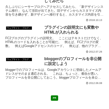
してみたら
久しぶりにシーサーブログへアクセスしてみたら、「新デザインシス
テム移行」 なんて項目が出てきた。旧デザインからカスタマイズ内
容を引き継がず、新デザインへ移行すると、カスタマイズ内容を引き
継いで新デザインへ移行する方法と2種類あるらしい。実験してみ
2018.10.13
た。
プラグインの説明文にも変数や
ウェブサイト・ブログ作成
HTMLが入れられる
FC2ブログのプラグインの説明文。 ここにはテキストだけでなく、
HTMLのコードを入れることが可能だ。 例えば、FC2ブログの変
数。 例えばGoogleアドセンスのコード。 例えば、他のプラグイ
ンのHTML。 プラグインのタイトルには、文字...
2012.07.26
bloggerのプロフィールを非公開
ウェブサイト・ブログ作成
に設定しよう
bloggerでのプロフィールは、Googleアカウントに登録したメールア
ドレスがそのまま適応される。 これは、ちょっと、都合が悪い。
プロフィールを非公開にしておこう。bloggerプロフィールを未公開
に設定する1、ユーザー プロフィール...
2012.06.08
PR