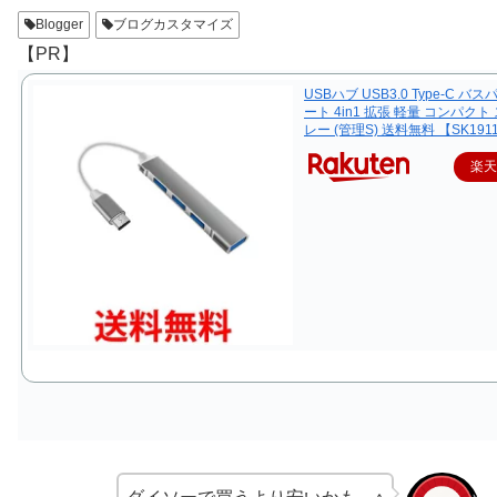
Blogger
ブログカスタマイズ
【PR】
USBハブ USB3.0 Type-C バス
ート 4in1 拡張 軽量 コンパクト
レー (管理S) 送料無料 【SK191
楽