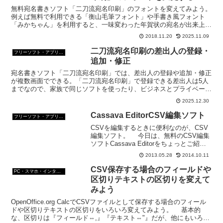
無料宛名書きソフト「二刀流宛名印刷」のフォントを変えてみよう。
例えば無料で利用できる「衡山毛筆フォント」や手書き風フォント
「みかちゃん」を利用すると、一味変わった年賀状の宛名が出来上が
る。
2018.11.20
2025.11.09
二刀流宛名印刷の差出人の登録・
フリーソフト・アプリ・Webサービス
追加・修正
宛名書きソフト「二刀流宛名印刷」では、差出人の登録や追加・修正
が複数画面でできる。「二刀流宛名印刷」で登録できる差出人は5人
までなので、家族で同じソフトを使ったり、ビジネスとプライベート
を分けるのも簡単。
2025.12.30
Cassava EditorCSV編集ソフト
フリーソフト・アプリ・Webサービス
CSVを編集するときに便利なのが、CSV
編集ソフト。 今日は、無料のCSV編集
ソフトCassava Editorをちょっとご紹
介。 Cassava Editorの画面は、ほと
2013.05.28
2014.10.11
んど表計算ソフト。 CSV編集ソフト
Cassava E...
CSV保存する場合のフィールドや
PC・スマホ・インターネットトラブルの解消方法
区切りテキストの区切りを変えて
みよう
OpenOffice.org CalcでCSVファイルとして保存する場合のフィール
ドや区切りテキストの区切りをいろいろ変えてみよう。 基本的
な、区切りは『フィールド⇔,』『テキスト⇔"』だが、他にもいろい