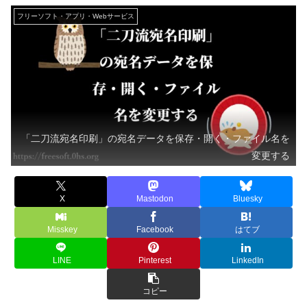
フリーソフト・アプリ・Webサービス
「二刀流宛名印刷」の宛名データを保存・開く・ファイル名を
変更する
X
Mastodon
Bluesky
Misskey
Facebook
はてブ
LINE
Pinterest
LinkedIn
コピー