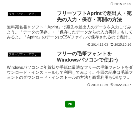
ろ区切り文字を変える事ができる。 ...
2015.06.09
フリーソフトAprintで差出人・宛
フリーソフト・アプリ・Webサービス
先の入力・保存・再開の方法
無料宛名書きソフト「Aprint」で宛先や差出人のデータを入力してみ
よう。「データの保存」・「保存したデータからの入力再開」もして
みるよ。「Aprint」のデータはCSVファイルで保存されるので表計算
ソフトで編集することもできる。
2014.12.03
2025.10.16
フリーの毛筆フォントを
フリーソフト・アプリ・Webサービス
Windowsパソコンで使おう
Windowsパソコンに年賀状や手紙に最適なフリーの毛筆フォントをダ
ウンロード・インストールして利用してみよう。今回の記事は毛筆フ
ォントのダウンロード・インストールの方法と商業利用もOKなフリ
ーの毛筆フォントのご紹介を。
2019.12.29
2022.04.27
PR