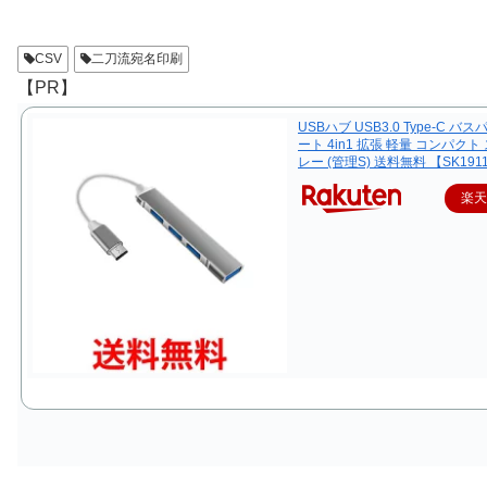
CSV
二刀流宛名印刷
【PR】
USBハブ USB3.0 Type-C バス
ート 4in1 拡張 軽量 コンパクト
レー (管理S) 送料無料 【SK191
楽