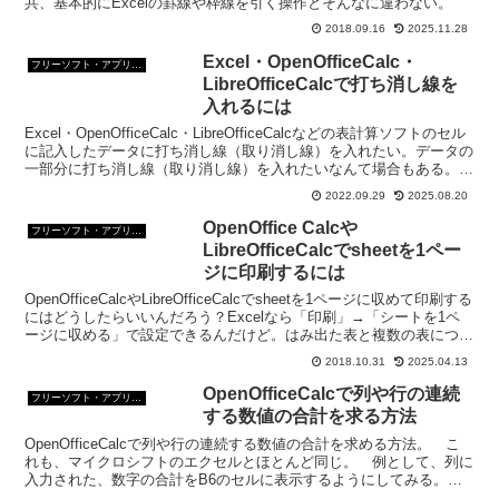
共、基本的にExcelの罫線や枠線を引く操作とそんなに違わない。
2018.09.16
2025.11.28
Excel・OpenOfficeCalc・
フリーソフト・アプリ・Webサービス
LibreOfficeCalcで打ち消し線を
入れるには
Excel・OpenOfficeCalc・LibreOfficeCalcなどの表計算ソフトのセル
に記入したデータに打ち消し線（取り消し線）を入れたい。データの
一部分に打ち消し線（取り消し線）を入れたいなんて場合もある。さ
てどうする？
2022.09.29
2025.08.20
OpenOffice Calcや
フリーソフト・アプリ・Webサービス
LibreOfficeCalcでsheetを1ペー
ジに印刷するには
OpenOfficeCalcやLibreOfficeCalcでsheetを1ページに収めて印刷する
にはどうしたらいいんだろう？Excelなら「印刷」→「シートを1ペ
ージに収める」で設定できるんだけど。はみ出た表と複数の表につい
て勉強するよ。
2018.10.31
2025.04.13
OpenOfficeCalcで列や行の連続
フリーソフト・アプリ・Webサービス
する数値の合計を求る方法
OpenOfficeCalcで列や行の連続する数値の合計を求める方法。 こ
れも、マイクロシフトのエクセルとほとんど同じ。 例として、列に
入力された、数字の合計をB6のセルに表示するようにしてみる。
OpenOfficeCalcで列や行の連続す...