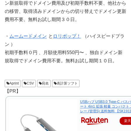
ン新規取得でドメイン費用及び初期手数料不要、他社から
の移管、取得済みドメインからの切り替えでドメイン更新
費用不要。無料お試し期間３０日。
・
ムームードメイン
と
ロリポップ！
（ハイスピードプラ
ン ）
初期手数料０円 、月額使用料550円〜 、独自ドメイン新
規取得でドメイン費用不要。無料お試し期間１０日。
Aprint
CSV
宛名
表計算ソフト
【PR】
USBハブ USB3.0 Type-C バス
ート 4in1 拡張 軽量 コンパクト
レー (管理S) 送料無料 【SK191
楽