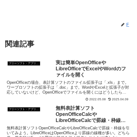
F
関連記事
実は簡単OpenOfficeや
フリーソフト・アプリ・Webサービス
LibreOfficeでExcelやWordのフ
ァイルを開く
OpenOfficeの場合、表計算ソフトのファイル拡張子は「.xls」まで。
ワープロソフトの拡張子は「.doc」まで。WordやExcelと拡張子が対
応していないけど、OpenOfficeでファイルを開くにはどうしたらい
い？
2022.05.08
2025.04.09
無料表計算ソフト
フリーソフト・アプリ・Webサービス
OpenOfficeCalcや
LibreOfficeCalcで罫線・枠線を
引く方法
無料表計算ソフトOpenOfficeCalcやLibreOfficeCalcで罫線・枠線を引
いてみよう。LibreOfficeはOpenOfficeより罫線の線種が多い。どちら