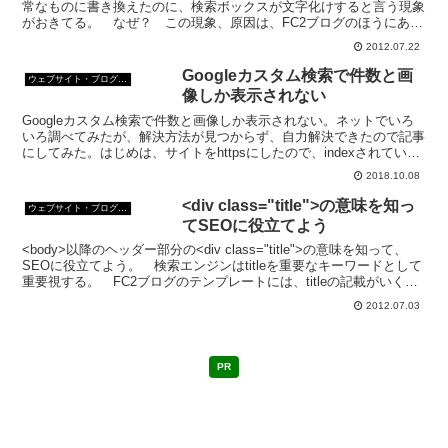
常なものに書き換えたのに、検索ボックスが文字化けすると言う現象
がおきてる。 なぜ？ この現象、原因は、FC2ブログのほうにあ
る。 FC2総合インフォメーション 【ブログ】...
2012.07.22
Googleカスタム検索で件数と画
ウェブサイト・ブログ作成
像しか表示されない
Googleカスタム検索で件数と画像しか表示されない。ネットでいろ
いろ調べてみたが、解決方法が見つからず、自力解決できたので記事
にしてみた。はじめは、サイトをhttpsにしたので、indexされていな
いのか？と思ったが、違ったみたいだ。
2018.10.08
<div class="title">の意味を知っ
ウェブサイト・ブログ作成
てSEOに役立てよう
<body>以降のヘッダー部分の<div class="title">の意味を知って、
SEOに役立てよう。 検索エンジンはtitleを重要なキーワードとして
重要視する。 FC2ブログのテンプレートには、titleの記載がいくつ
もあるのだが、...
2012.07.03
PR