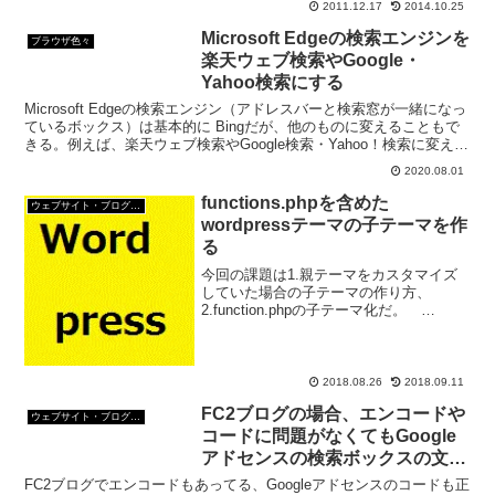
2011.12.17
2014.10.25
Microsoft Edgeの検索エンジンを
ブラウザ色々
楽天ウェブ検索やGoogle・
Yahoo検索にする
Microsoft Edgeの検索エンジン（アドレスバーと検索窓が一緒になっ
ているボックス）は基本的に Bingだが、他のものに変えることもで
きる。例えば、楽天ウェブ検索やGoogle検索・Yahoo！検索に変える
こともできるよ。
2020.08.01
functions.phpを含めた
ウェブサイト・ブログ作成
wordpressテーマの子テーマを作
る
今回の課題は1.親テーマをカスタマイズ
していた場合の子テーマの作り方、
2.function.phpの子テーマ化だ。
function.phpの子テーマの作り方があまり
情報がなく苦労したが無事function.phpも
子テーマ化できたので皆さ...
2018.08.26
2018.09.11
FC2ブログの場合、エンコードや
ウェブサイト・ブログ作成
コードに問題がなくてもGoogle
アドセンスの検索ボックスの文字
化けが起こるころもある
FC2ブログでエンコードもあってる、Googleアドセンスのコードも正