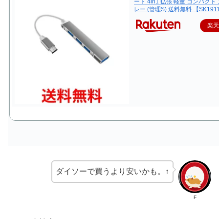
ート 4in1 拡張 軽量 コンパクト
レー (管理S) 送料無料 【SK191
楽
ダイソーで買うより安いかも。↑
F