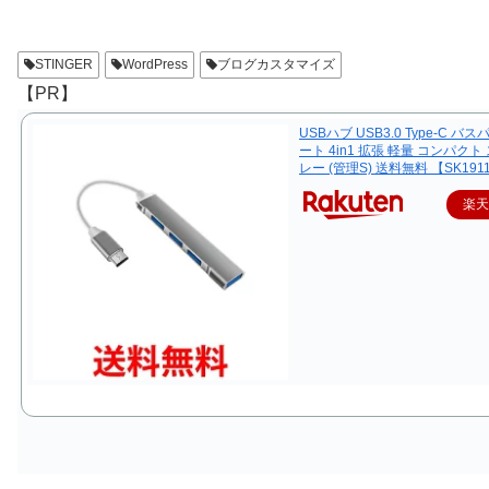
STINGER
WordPress
ブログカスタマイズ
【PR】
USBハブ USB3.0 Type-C バス
ート 4in1 拡張 軽量 コンパクト
レー (管理S) 送料無料 【SK191
楽