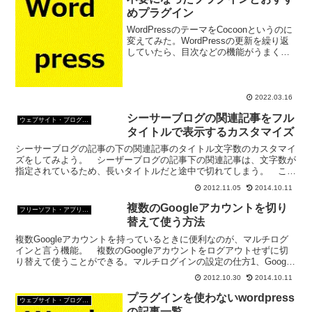
めプラグイン
WordPressのテーマをCocoonというのに
変えてみた。WordPressの更新を繰り返
していたら、目次などの機能がうまくい
かなくなったので目次やその他の機能が
実装されている無料テーマを見つけたの
で変えてみたのだ。
2022.03.16
シーサーブログの関連記事をフル
ウェブサイト・ブログ作成
タイトルで表示するカスタマイズ
シーサーブログの記事の下の関連記事のタイトル文字数のカスタマイ
ズをしてみよう。 シーザーブログの記事下の関連記事は、文字数が
指定されているため、長いタイトルだと途中で切れてしまう。 こ
の、関連記事のタイトルの文字数をフルタイトル表示する。 ...
2012.11.05
2014.10.11
複数のGoogleアカウントを切り
フリーソフト・アプリ・Webサービス
替えて使う方法
複数Googleアカウントを持っているときに便利なのが、マルチログ
インと言う機能。 複数のGoogleアカウントをログアウトせずに切
り替えて使うことができる。マルチログインの設定の仕方1、Google
にログインし、右上の現在ログインしている...
2012.10.30
2014.10.11
プラグインを使わないwordpress
ウェブサイト・ブログ作成
の記事一覧