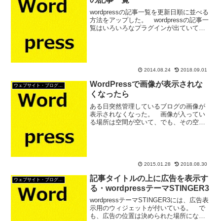
wordpressの記事一覧を更新日順に並べる
方法をアップした。 wordpressの記事一
覧はいろいろなプラグインが出ていて、
ネットで探しても「プラグイン」の話が
ほとんど。 すごく簡単に記事一覧が作
れるのになあ。プラグインを使わない
wor...
2014.08.24
2018.09.01
WordPressで画像が表示されな
ウェブサイト・ブログ作成
くなったら
ある日突然管理しているブログの画像が
表示されなくなった。 画像が入ってい
る場所は空間が空いて、でも、その空間
部分をクリックするともともとの画像が
開く。 ということは、ちゃんと画像は
紐付けされてるってことだ。 何が一体
悪いやら？トラブルの症状...
2015.01.28
2018.08.30
記事タイトルの上に広告を表示す
ウェブサイト・ブログ作成
る・wordpressテーマSTINGER3
wordpressテーマSTINGER3には、広告表
示用のウィジェットが付いている。 で
も、広告の位置は決められた場所になっ