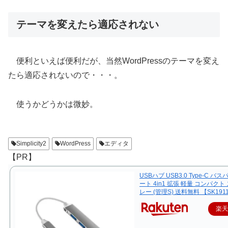
テーマを変えたら適応されない
便利といえば便利だが、当然WordPressのテーマを変え
たら適応されないので・・・。
使うかどうかは微妙。
Simplicity2
WordPress
エディタ
【PR】
USBハブ USB3.0 Type-C バス
ート 4in1 拡張 軽量 コンパクト
レー (管理S) 送料無料 【SK191
楽