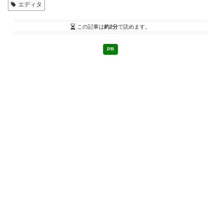
エディタ
この記事は
約2分
で読めます。
PR