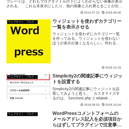
プレートは、どれもブログタイトルの下によくわからない画像が表示
される。 これも非表示にしたり、他の画像と入れ替えることが出来
る。ブログタイトル下の画像を消す方法 word...
2014.07.22
2018.09.08
ウィジェットを使わずカテゴリー
ウェブサイト・ブログ作成
一覧を表示させる
ウィジェットを使わずにカテゴリー一覧
を作ってみる。ウィジェットを使わない
ほうが表示が速くなるらしい。作れるも
のはウィジェットを利用しないで
wordpressテーマに実装したい。カスタマ
イズもウィジェットを使うより幅が広が
る。
2018.10.19
Simplicity2の関連記事にウィジッ
ウェブサイト・ブログ作成
トを設置する
Simplicity2の関連記事にウィジットを設
置してみようと思う。 カスタマイズす
るのは、 functions.php とrelated-
entries.php 。 Googleアドセンスのイン
2018.08.03
2018.10.04
フィールド広告などを張り付けるといい
かな？r...
WordPressコメントフォームの
ウェブサイト・ブログ作成
メールアドレス記入を必須項目か
らはずしてプラグインで注意事項