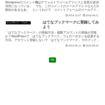
を書き加えてみた
Wordpressのコメント欄はデフォルトでメールアドレスと名前が必須
項目になっている。 でも、このコメントのメールアドレスなんだか
抵抗があるなあ。 というわけで、コメントフォームのメールアドレ
ス記入を必須にしない設定してみた。 ついでにプ...
2014.12.07
2018.09.11
はてなブックマークに登録してみ
ウェブサイト・ブログ作成
よう
「はてなブックマーク」の登録方法・複数アカウントの登録が可能
か？WordPressで「はてなブックマーク」フォローボタンを設置する
方法。アカウント登録しないで「はてなブックマーク」でのブックマ
ーク数を見る方法等についての覚書。
2014.06.11
2025.08.19
PR