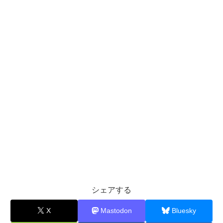
シェアする
X
Mastodon
Bluesky