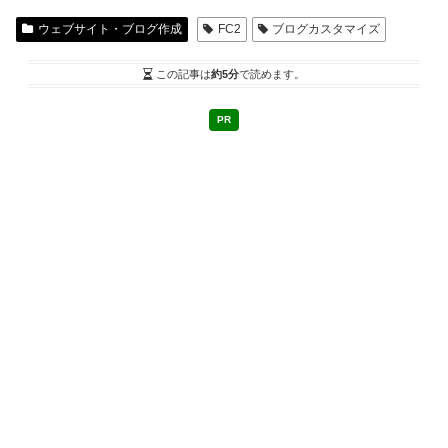
ウェブサイト・ブログ作成
FC2
ブログカスタマイズ
この記事は
約5分
で読めます。
PR