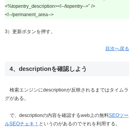
<%topentry_description><!--/topentry-->" />
<!--/permanent_area-->
3）更新ボタンを押す。
目次へ戻る
4、descriptionを確認しよう
検索エンジンにdescriptionが反映されるまではタイムラ
グがある。
で、descriptionの内容を確認するweb上の無料
SEOツー
ルSEOチェキ！
というのがあるのでそれを利用する。