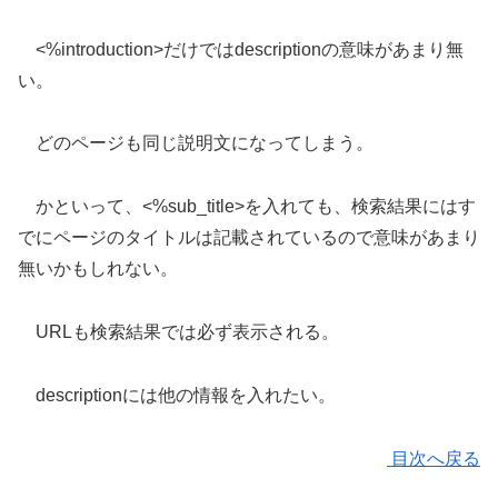
<%introduction>だけではdescriptionの意味があまり無
い。
どのページも同じ説明文になってしまう。
かといって、<%sub_title>を入れても、検索結果にはす
でにページのタイトルは記載されているので意味があまり
無いかもしれない。
URLも検索結果では必ず表示される。
descriptionには他の情報を入れたい。
目次へ戻る