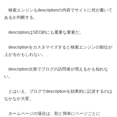
検索エンジンもdescriptionの内容でサイトに何が書いて
あるか判断する。
descriptionはSEO的にも重要な要素だ。
descriptionをカスタマイズすると検索エンジンの順位が
上がるかもしれない。
description次第でブログの訪問者が増えるかも知れな
い。
とはいえ、ブログでdescriptionを効果的に記述するのは
なかなか大変。
ホームページの場合は、割と簡単にページごとに