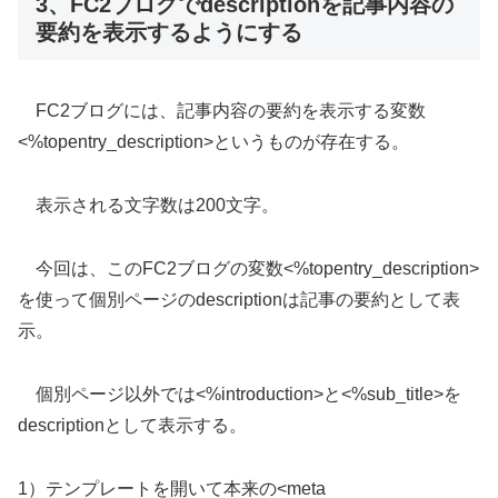
3、FC2ブログでdescriptionを記事内容の
要約を表示するようにする
FC2ブログには、記事内容の要約を表示する変数
<%topentry_description>というものが存在する。
表示される文字数は200文字。
今回は、このFC2ブログの変数<%topentry_description>
を使って個別ページのdescriptionは記事の要約として表
示。
個別ページ以外では<%introduction>と<%sub_title>を
descriptionとして表示する。
1）テンプレートを開いて本来の<meta