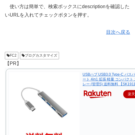
使い方は簡単で、検索ボックスにdescriptionを確認した
いURLを入れてチェックボタンを押す。
目次へ戻る
FC2
ブログカスタマイズ
【PR】
USBハブ USB3.0 Type-C バス
ート 4in1 拡張 軽量 コンパクト
レー (管理S) 送料無料 【SK191
楽