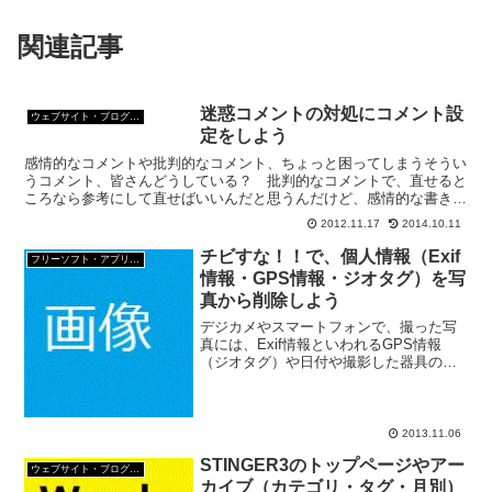
関連記事
迷惑コメントの対処にコメント設
ウェブサイト・ブログ作成
定をしよう
感情的なコメントや批判的なコメント、ちょっと困ってしまうそうい
うコメント、皆さんどうしている？ 批判的なコメントで、直せると
ころなら参考にして直せばいいんだと思うんだけど、感情的な書き方
をしているコメントなんかは困ってしまうよね。 FC2ブ...
2012.11.17
2014.10.11
チビすな！！で、個人情報（Exif
フリーソフト・アプリ・Webサービス
情報・GPS情報・ジオタグ）を写
真から削除しよう
デジカメやスマートフォンで、撮った写
真には、Exif情報といわれるGPS情報
（ジオタグ）や日付や撮影した器具の情
報などが載っている。 特にスマートフ
ォン（Android、iosとも）は、すべての機
種で、GPS情報（ジオタグ）が撮った写
真に添...
2013.11.06
STINGER3のトップページやアー
ウェブサイト・ブログ作成
カイブ（カテゴリ・タグ・月別）