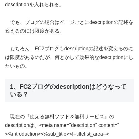
descriptionを入れられる。
でも、ブログの場合はページごとにdescriptionの記述を
変えるのには限度がある。
もちろん、FC2ブログもdescriptionの記述を変えるのに
は限度があるのだが、何とかして効果的なdescriptionにし
たいもの。
1、FC2ブログのdescriptionはどうなって
いる？
現在の『使える無料ソフト＆無料サービス』の
descriptionは、<meta name="description" content="
<%introduction><%sub_title><!--titlelist_area-->