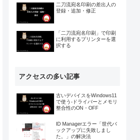
二刀流宛名印刷の差出人の
登録・追加・修正
「二刀流宛名印刷」で印刷
に利用するプリンターを選
択する
アクセスの多い記事
古いデバイスをWindows11
で使う-ドライバーとメモリ
整合性のON・OFF
ID Managerエラー「世代バ
ックアップに失敗しまし
た。」の解決法