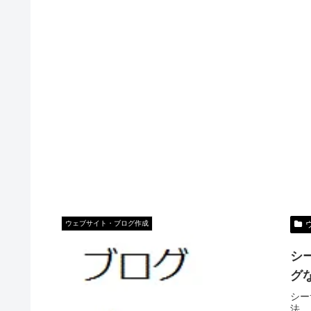
ウェブサイト・ブログ作成
シ
グ
シー
法。