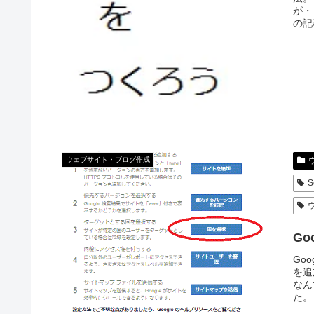
が・
の記
方法.
ウェブサイト・ブログ作成
S
G
Go
を追
なん
た。