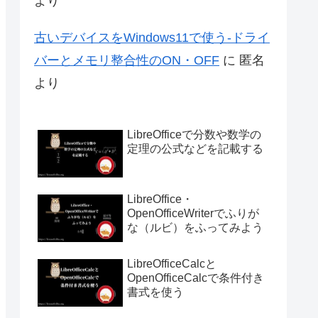
より
古いデバイスをWindows11で使う-ドライ
バーとメモリ整合性のON・OFF
に
匿名
より
LibreOfficeで分数や数学の
定理の公式などを記載する
LibreOffice・
OpenOfficeWriterでふりが
な（ルビ）をふってみよう
LibreOfficeCalcと
OpenOfficeCalcで条件付き
書式を使う