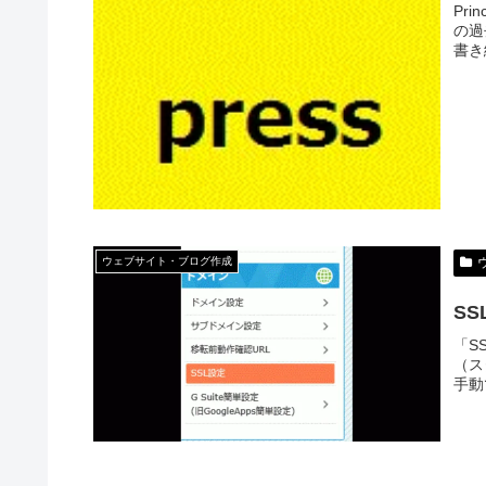
Pr
の過
書き
ウェブサイト・ブログ作成
S
「S
（ス
手動