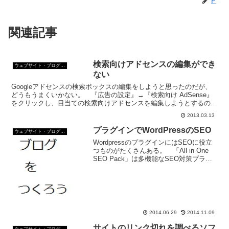
F
関連記事
検索向けアドセンスの編集ができ
ウェブサイト・ブログ作成
ない
Googleアドセンスの検索ボックスの編集をしようと思ったのだが、
どうもうまくいかない。 『広告の設定』→『検索向け AdSense』
をクリックし、目当ての検索向けアドセンスを編集しようとするのだ
が、「コードを取得」ボタンを押すと「設定を保...
2013.03.13
プラグインでWordPressのSEO
ウェブサイト・ブログ作成
WordpressのプラグインにはSEOに役立
つものがたくさんある。 「All in One
SEO Pack」は多機能なSEO対策プラグ
インのひとつ。All in One SEO Packのイ
ンストール条件 WordPress の必須バ
ー...
2014.06.29
2014.11.09
サイトのリンク切れを調べるソフ
ウェブサイト・ブログ作成