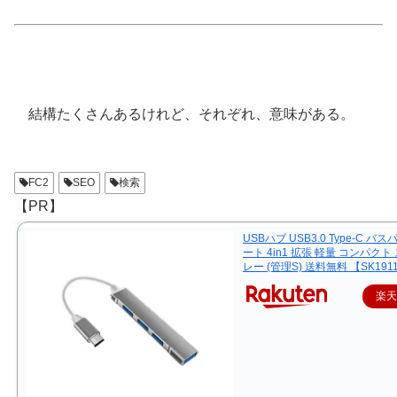
結構たくさんあるけれど、それぞれ、意味がある。
FC2
SEO
検索
【PR】
USBハブ USB3.0 Type-C バス
ート 4in1 拡張 軽量 コンパクト
レー (管理S) 送料無料 【SK191
楽