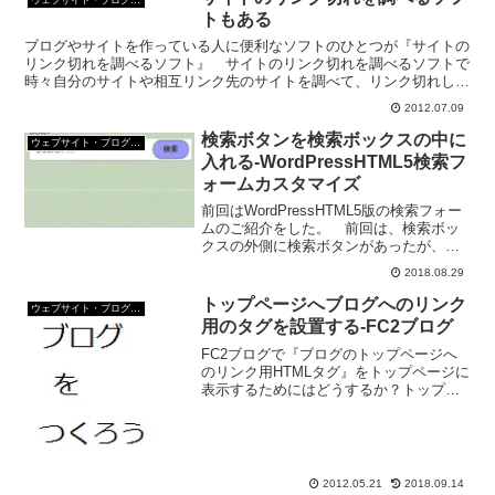
トもある
ブログやサイトを作っている人に便利なソフトのひとつが『サイトの
リンク切れを調べるソフト』 サイトのリンク切れを調べるソフトで
時々自分のサイトや相互リンク先のサイトを調べて、リンク切れして
ないか見てみたほうがいいらしい。 検索エンジンなどは、...
2012.07.09
検索ボタンを検索ボックスの中に
ウェブサイト・ブログ作成
入れる-WordPressHTML5検索フ
ォームカスタマイズ
前回はWordPressHTML5版の検索フォー
ムのご紹介をした。 前回は、検索ボッ
クスの外側に検索ボタンがあったが、今
回は、検索ボックスの内側に検索ボタン
2018.08.29
を配置するカスタマイズをご紹介す
る。 このカスタマイズ、基本的にスタ
トップページへブログへのリンク
ウェブサイト・ブログ作成
イルシートの指定...
用のタグを設置する-FC2ブログ
FC2ブログで『ブログのトップページへ
のリンク用HTMLタグ』をトップページに
表示するためにはどうするか？トップペ
ージへブログへのリンク用のタグを設置
する<!--index_area--><p align="right">こ
のブログのリンク...
2012.05.21
2018.09.14