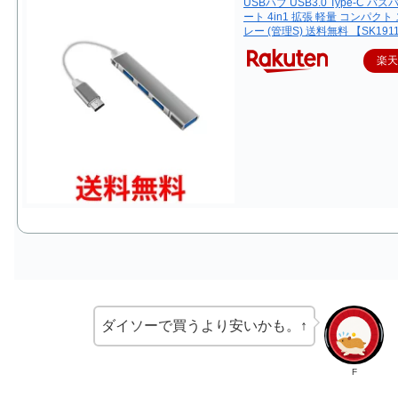
USBハブ USB3.0 Type-C バス
ート 4in1 拡張 軽量 コンパクト
レー (管理S) 送料無料 【SK191
楽
ダイソーで買うより安いかも。↑
F