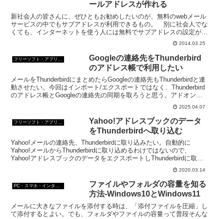
ールアドレスが作れる
新社会人の皆さんに、ぜひともお勧めしたいのが、無料のwebメール
サービスの中でもサブアドレスが利用できるもの。 別に社会人でな
くても、インターネットを使う人には無料でサブアドレスの設定がで
きるwebメールがお勧めだ。プロバイダからもらったメ...
2014.03.25
Googleの連絡先をThunderbird
フリーソフト・アプリ・Webサービス
のアドレス帳で利用したい
メールをThunderbirdにまとめたらGoogleの連絡先もThunderbirdと連
動させたい。今回はインポート/エクスポートではなく、Thunderbird
のアドレス帳とGoogleの連絡先の同期を取ろうと思う。アドオンな
しでもOK。
2025.04.07
Yahoo!アドレスブックのデータ
フリーソフト・アプリ・Webサービス
をThunderbirdへ取り込む
Yahoo!メールの連絡先、Thunderbirdに取り込みたい。自動的に
Yahoo!メールからThunderbirdに取り込めるわけではないので、
Yahoo!アドレスブックのデータをエクスポートしThunderbirdに取り
込む。
2020.03.14
ファイルやフォルダの容量を知る
PC・スマホ・インターネットトラブルの解消方法
方法-Windows10とWindows11
メールに大きなファイルを添付する時は、「添付ファイルを圧縮」し
て添付するとよい。でも、フォルダやファイルの容量って普段そんな