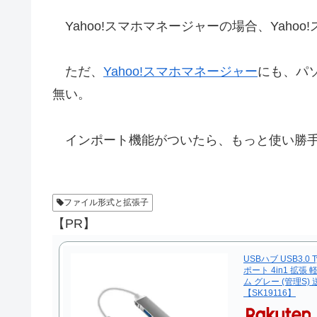
Yahoo!スマホマネージャーの場合、Yaho
ただ、
Yahoo!スマホマネージャー
にも、パ
無い。
インポート機能がついたら、もっと使い勝手
ファイル形式と拡張子
【PR】
USBハブ USB3.0 
ポート 4in1 拡張
ム グレー (管理S)
【SK19116】