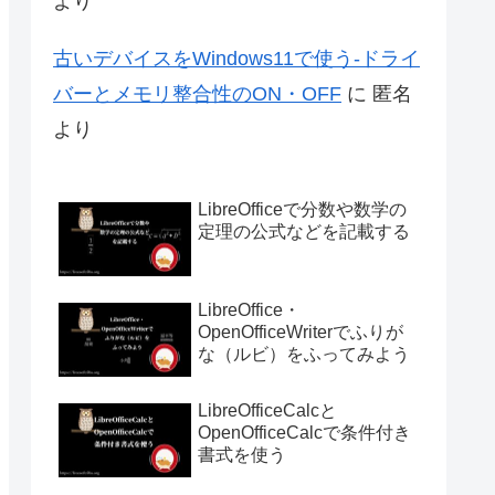
より
古いデバイスをWindows11で使う-ドライ
バーとメモリ整合性のON・OFF
に
匿名
より
LibreOfficeで分数や数学の
定理の公式などを記載する
LibreOffice・
OpenOfficeWriterでふりが
な（ルビ）をふってみよう
LibreOfficeCalcと
OpenOfficeCalcで条件付き
書式を使う