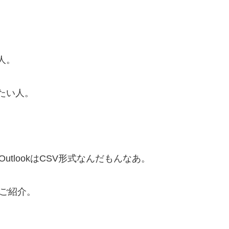
人。
したい人。
tlookはCSV形式なんだもんなあ。
をご紹介。