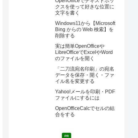
OpenOfficeでテキストボッ
クスを使って好きな位置に
文字を書く
Windows11から【Microsoft
Bing からの Web 検索】を
削除する
実は簡単OpenOfficeや
LibreOfficeでExcelやWord
のファイルを開く
「二刀流宛名印刷」の宛名
データを保存・開く・ファ
イル名を変更する
Yahoo!メールを印刷・PDF
ファイルにするには
OpenOfficeCalcでセルの結
合をする
PR