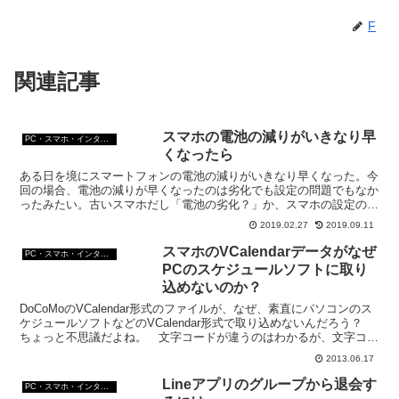
F
関連記事
スマホの電池の減りがいきなり早
PC・スマホ・インターネットトラブルの解消方法
くなったら
ある日を境にスマートフォンの電池の減りがいきなり早くなった。今
回の場合、電池の減りが早くなったのは劣化でも設定の問題でもなか
ったみたい。古いスマホだし「電池の劣化？」か、スマホの設定の問
題？だろうと思っていたのだけど、そうじゃなかったみたい。
2019.02.27
2019.09.11
スマホのVCalendarデータがなぜ
PC・スマホ・インターネットトラブルの解消方法
PCのスケジュールソフトに取り
込めないのか？
DoCoMoのVCalendar形式のファイルが、なぜ、素直にパソコンのス
ケジュールソフトなどのVCalendar形式で取り込めないんだろう？
ちょっと不思議だよね。 文字コードが違うのはわかるが、文字コー
ドを合わせても、文字化けする。 P...
2013.06.17
Lineアプリのグループから退会す
PC・スマホ・インターネットトラブルの解消方法