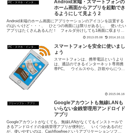
ンラインスケジュールア...
Android末端・スマートフォンの
PC・スマホ・インターネットトラブルの解消方法
ホーム画面からアプリを起動でき
るようにして見よう 2
Android末端のホーム画面にアプリケーションのアイコンを設置する
のはいいけど・・・、 ひとつの画面には限りがあるし。 使いたい
アプリはたくさんあるんだ！ フォルダ分けしても1画面に収まりき
れないよ！ という人、ご安心あれ。 画面を横に...
2013.05.08
2014.10.11
スマートフォンを安全に使いまし
PC・スマホ・インターネットトラブルの解消方法
ょう
スマートフォンは、携帯電話というより
は、通話のできるインターネット専用携
帯PC。 ウイルスやら、詐欺やらについ
てはPCと同じように注意が要る。スマー
トフォンを安全に使用するための基本
は？ 暗証番号を設定する。 位置情報サー
ビスを利用しない設...
2015.06.16
Googleアカウントも無線LANも
フリーソフト・アプリ・Webサービス
いらない金銭管理用アンドロイド
アプリ
Googleアカウントがなくても、無線LANがなくてもインストールで
きるアンドロイドの金銭管理アプリが便利だ。 いくつかあるのだ
が、使いやすいのは、Cashflowfreeというアプリケーションソフ