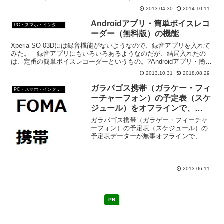
ト。 豚さんの貯金箱のロゴが目印。 Cas...
2013.04.30
2014.10.11
Androidアプリ・簡単ボイスレコ
PC・スマホ・インターネットトラブルの解消方法
ーダー（無料版）の機能
Xperia SO-03Dには録音機能がないようなので、録音アプリを入れて
みた。 録音アプリにもいろいろあるようなのだが、結局入れたの
は、定番の簡単ボイスレコーダーというもの。?Androidアプリ・簡単
ボイスレコーダー（無料版）の機能・ ...
2013.10.31
2018.08.29
ガラパゴス携帯（ガラケー・フィ
PC・スマホ・インターネットトラブルの解消方法
ーチャーフォン）の予定表（スケ
ジュール）をオフラインで、
Android末端にコピー
ガラパゴス携帯（ガラゲー・フィーチャ
ーフォン）の予定表（スケジュール）の
予定表データーが無事オフラインで、
Android末端にコピーできたので、皆様に
ご報告。Ⅰ）ガラパゴス携帯の予定表を
Android末端にコピーために準備するも
の。1、mi...
2013.06.11
PR