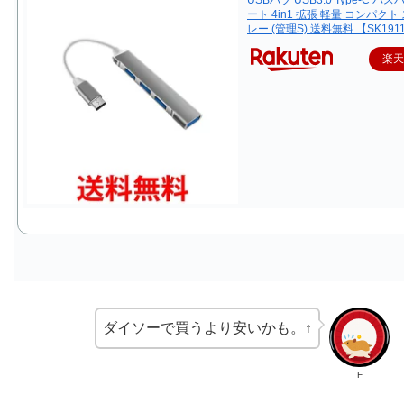
ート 4in1 拡張 軽量 コンパクト
レー (管理S) 送料無料 【SK191
楽
ダイソーで買うより安いかも。↑
F