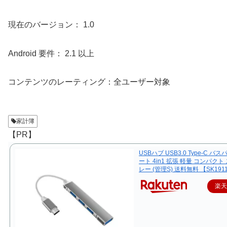
現在のバージョン： 1.0
Android 要件： 2.1 以上
コンテンツのレーティング：全ユーザー対象
家計簿
【PR】
USBハブ USB3.0 Type-C バス
ート 4in1 拡張 軽量 コンパクト
レー (管理S) 送料無料 【SK191
楽