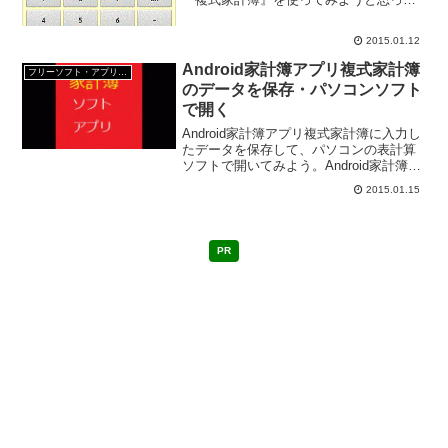
いる。 簿記の知識がなくてもこの『複
式家計簿』は使えるAndroid家計簿アプリ
2015.01.12
なのだ。 普通の人が日々Androidスマー
ト...
Android家計簿アプリ複式家計簿
フリーソフト・アプリ・Webサービス
のデータを保存・パソコンソフト
で開く
Android家計簿アプリ複式家計簿に入力し
たデータを保存して、パソコンの表計算
ソフトで開いてみよう。Android家計簿ア
プリ複式家計簿で保存できるデータ・科
2015.01.15
目一覧・入力した金額、メモ、日付など
のデータAndroid家計簿アプリ複式家計
簿...
PR