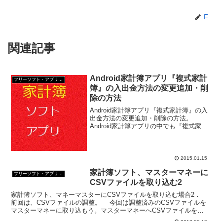
F
関連記事
Android家計簿アプリ『複式家計
フリーソフト・アプリ・Webサービス
簿』の入出金方法の変更追加・削
除の方法
Android家計簿アプリ『複式家計簿』の入
出金方法の変更追加・削除の方法。
Android家計簿アプリの中でも『複式家計
簿』は入力項目が大きめで目の悪い人に
も使いやすい。 また、簿記の知識がな
くてもこのAndroid家計簿アプリ『複式家
計...
2015.01.15
家計簿ソフト、マスターマネーに
フリーソフト・アプリ・Webサービス
CSVファイルを取り込む2
家計簿ソフト、マネーマスターにCSVファイルを取り込む場合2．
前回は、CSVファイルの調整。 今回は調整済みのCSVファイルを
マスターマネーに取り込もう。マスターマネーへCSVファイルを取
り込む 1、マスターマネーを起動させて、『ファ...