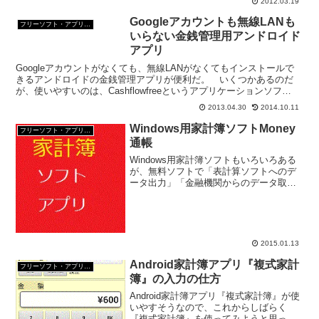
2012.03.19
Googleアカウントも無線LANも
フリーソフト・アプリ・Webサービス
いらない金銭管理用アンドロイド
アプリ
Googleアカウントがなくても、無線LANがなくてもインストールで
きるアンドロイドの金銭管理アプリが便利だ。 いくつかあるのだ
が、使いやすいのは、Cashflowfreeというアプリケーションソフ
ト。 豚さんの貯金箱のロゴが目印。 Cas...
2013.04.30
2014.10.11
Windows用家計簿ソフトMoney
フリーソフト・アプリ・Webサービス
通帳
Windows用家計簿ソフトもいろいろある
が、無料ソフトで「表計算ソフトへのデ
ータ出力」「金融機関からのデータ取り
込み」の機能のある家計簿ソフトをひと
つご紹介。 Money通帳という。Money
通帳の特徴利用できるOSWindows 8/7...
2015.01.13
Android家計簿アプリ『複式家計
フリーソフト・アプリ・Webサービス
簿』の入力の仕方
Android家計簿アプリ『複式家計簿』が使
いやすそうなので、これからしばらく
『複式家計簿』を使ってみようと思って