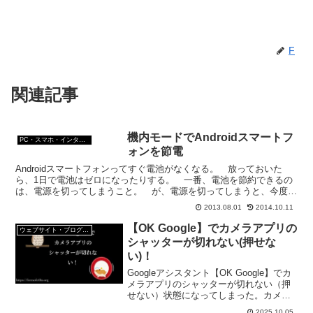
F
関連記事
機内モードでAndroidスマートフ
PC・スマホ・インターネットトラブルの解消方法
ォンを節電
Androidスマートフォンってすぐ電池がなくなる。 放っておいた
ら、1日で電池はゼロになったりする。 一番、電池を節約できるの
は、電源を切ってしまうこと。 が、電源を切ってしまうと、今度
は、起動するのにとても時間がかかる。 そんなスマート...
2013.08.01
2014.10.11
【OK Google】でカメラアプリの
ウェブサイト・ブログ作成
シャッターが切れない(押せな
い)！
Googleアシスタント【OK Google】でカ
メラアプリのシャッターが切れない（押
せない）状態になってしまった。カメラ
アプリは起動するし、「シャッターを押
2025.10.05