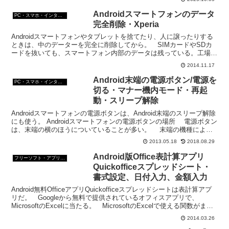
して」といえば「はい、写真を撮りま
す」と答えるのだけれど、写真がとれな
Androidスマートフォンのデータ
PC・スマホ・インターネットトラブルの解消方法
い。何事？
完全削除・Xperia
Androidスマートフォンやタブレットを捨てたり、人に譲ったりする
ときは、中のデーターを完全に削除してから。 SIMカードやSDカ
ードを抜いても、スマートフォン内部のデータは残っている。工場出
荷状態に戻してもデータを復活させることが可能 ...
2014.11.17
Android末端の電源ボタン/電源を
PC・スマホ・インターネットトラブルの解消方法
切る・マナー機内モード・再起
動・スリープ解除
Androidスマートフォンの電源ボタンは、Android末端のスリープ解除
にも使う。 Androidスマートフォンの電源ボタンの場所 電源ボタン
は、末端の横のほうについていることが多い。 末端の機種によっ
ても違うかもしれないので、説明...
2013.05.18
2018.08.29
Android版Office表計算アプリ
フリーソフト・アプリ・Webサービス
Quickofficeスプレッドシート・
書式設定、日付入力、金額入力
Android無料OfficeアプリQuickofficeスプレッドシートは表計算アプ
リだ。 Googleから無料で提供されているオフィスアプリで、
MicrosoftのExcelに当たる。 MicrosoftのExcelで使える関数がまれ
に...
2014.03.26