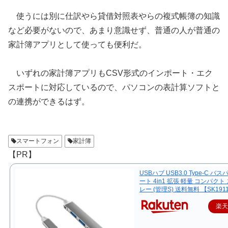
使うには別に仕訳やら貸借対照表やらの複式帳簿の知識
など必要がないので、あまり意識せず、普通の人が普通の
家計簿アプリとして使っても便利だ。
いずれの家計簿アプリもCSV形式のインポート・エク
スポートに対応しているので、パソコンの表計算ソフトと
の連携ができるはず。
スマートフォン
家計簿
【PR】
USBハブ USB3.0 Type-C バス
ート 4in1 拡張 軽量 コンパクト
レー (管理S) 送料無料 【SK191
楽