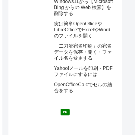
Windows11から【Microsoft
Bing からの Web 検索】を
削除する
実は簡単OpenOfficeや
LibreOfficeでExcelやWord
のファイルを開く
「二刀流宛名印刷」の宛名
データを保存・開く・ファ
イル名を変更する
Yahoo!メールを印刷・PDF
ファイルにするには
OpenOfficeCalcでセルの結
合をする
PR