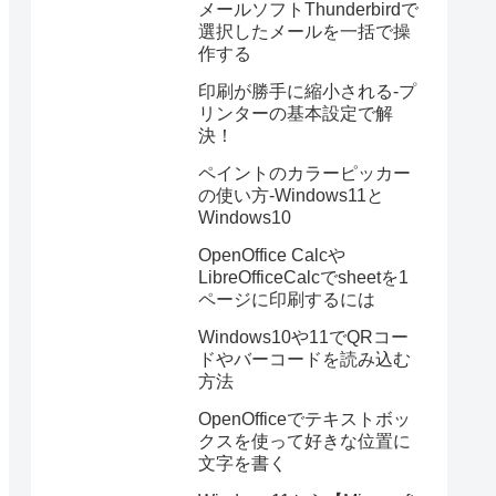
メールソフトThunderbirdで
選択したメールを一括で操
作する
印刷が勝手に縮小される-プ
リンターの基本設定で解
決！
ペイントのカラーピッカー
の使い方-Windows11と
Windows10
OpenOffice Calcや
LibreOfficeCalcでsheetを1
ページに印刷するには
Windows10や11でQRコー
ドやバーコードを読み込む
方法
OpenOfficeでテキストボッ
クスを使って好きな位置に
文字を書く