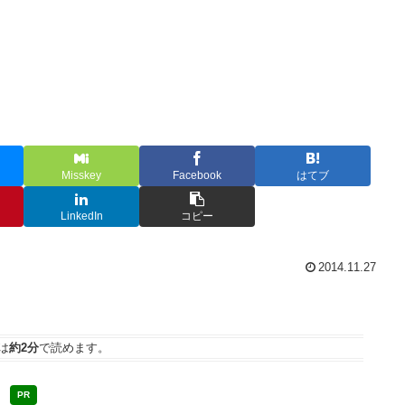
Misskey
Facebook
はてブ
LinkedIn
コピー
2014.11.27
は
約2分
で読めます。
PR