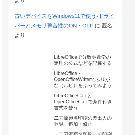
より
古いデバイスをWindows11で使う-ドライ
バーとメモリ整合性のON・OFF
に
匿名
より
LibreOfficeで分数や数学の
定理の公式などを記載する
LibreOffice・
OpenOfficeWriterでふりが
な（ルビ）をふってみよう
LibreOfficeCalcと
OpenOfficeCalcで条件付き
書式を使う
二刀流宛名印刷の差出人の
登録・追加・修正
「二刀流宛名印刷」で印刷