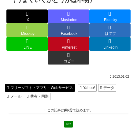
（うまくいくかどうかは不明）
X
Mastodon
Bluesky
Misskey
Facebook
はてブ
LINE
Pinterest
LinkedIn
コピー
2013.01.02
フリーソフト・アプリ・Webサービス
Yahoo!
データ
メール
共有・同期
この記事は
約2分
で読めます。
PR