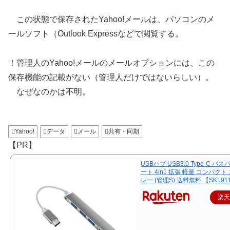
この状態で保存されたYahoo!メールは、パソコンのメ
ールソフト（Outlook Expressなどで閲覧する。
！管理人のYahoo!メールのメールオプションには、この
保存機能の記載がない（管理人だけではないらしい）。
なぜなのかは不明。
Yahoo!
データ
メール
共有・同期
【PR】
USBハブ USB3.0 Type-C バス
ート 4in1 拡張 軽量 コンパクト
レー (管理S) 送料無料 【SK191
楽