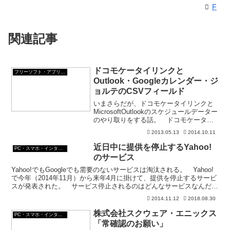
F
関連記事
ドコモケータイリンクと
フリーソフト・アプリ・Webサービス
Outlook・Googleカレンダー・ジ
ョルテのCSVフィールド
いまさらだが、ドコモケータイリンクと
MicrosoftOutlookのスケジュールデーター
のやり取りをする話。 ドコモケータイ
リンクからMicrosoftOutlookへのデーター
2013.05.13
2014.10.11
移行は簡単にできる。 が、Outlookから
ドコモケータイリ...
近日中に提供を停止するYahoo!
PC・スマホ・インターネットトラブルの解消方法
のサービス
Yahoo!でもGoogleでも需要のないサービスは淘汰される。 Yahoo!
で今年（2014年11月）から来年4月に掛けて、提供を停止するサービ
スが発表された。 サービス停止されるのはどんなサービスなんだろ
うね？提供を停止するYahoo!...
2014.11.12
2018.08.30
株式会社スクウェア・エニックス
PC・スマホ・インターネットトラブルの解消方法
「常確認のお願い」