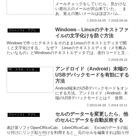
メールチェックをしていたら、見かけな
い差出人のメールが沢山来ていた。 ま
あ、覚えの無いメールはほぼスパム
だ。 メールの内容も英語だったりし
2015.04.05
2018.09.04
て、わかりやすいことこの上ない。
で、そのスパムメールの中で「常確認の
Windows⇔Linuxのテキストファ
フリーソフト・アプリ・Webサービス
お願い」という題名のメールがあっ...
イルの文字化けを防ぐ方法
Windowsで作ったテキストをそのままLinuxのテキストエディタで開
くと文字化けする。 なぜ？ Linuxのテキストエディタ（メモ帳み
たいなもの）とWindowsのテキストエディタでは、改行コードと文字
コードが違うのだそうだ。Windo...
2018.09.22
アンドロイド（Android）末端の
PC・スマホ・インターネットトラブルの解消方法
USBデバックモードを有効にする
方法
Android端末のUSBデバックモードをオン
にする方法。アンドロイド（Android）末
端のUSBデバックモードとは？ 使用中
のアンドロイド（Android）末端とPCの
2013.04.29
2014.10.11
間でデータをコピーする開発ツールのこ
と。 標準設定では、が無効になっ...
セルのデーターを変更したら、他
フリーソフト・アプリ・Webサービス
のセルにデータを自動反映する
表計算ソフトOpenOfficeCalc、LibreOfficeCalc 、Excelのデータの貼
り付けにリンク貼り付けを利用すると、元のセルを編集すれば貼り付