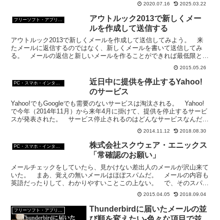
2020.07.16
2025.03.22
アウトルック2013で新しくメー
フリーソフト・アプリ・Webサービス
ルを作成して送信する
アウトルック2013で新しくメールを作成して送信してみよう。 来
たメールに返信するのではなく、新しくメールを書いて送信してみ
る。 メールの返信と新しいメールを作ることができれば最低限とは
いえ仕事で使うことができる。新しいメールを書いて送信す...
2015.05.26
近日中に提供を停止するYahoo!
PC・スマホ・インターネットトラブルの解消方法
のサービス
Yahoo!でもGoogleでも需要のないサービスは淘汰される。 Yahoo!
で今年（2014年11月）から来年4月に掛けて、提供を停止するサービ
スが発表された。 サービス停止されるのはどんなサービスなんだろ
うね？提供を停止するYahoo!...
2014.11.12
2018.08.30
株式会社スクウェア・エニックス
PC・スマホ・インターネットトラブルの解消方法
「常確認のお願い」
メールチェックをしていたら、見かけない差出人のメールが沢山来て
いた。 まあ、覚えの無いメールはほぼスパムだ。 メールの内容も
英語だったりして、わかりやすいことこの上ない。 で、そのスパム
メールの中で「常確認のお願い」という題名のメールがあっ...
2015.04.05
2018.09.04
Thunderbirdに届いたメールの並
フリーソフト・アプリ・Webサービス
び順を変えたい-色々な項目で並