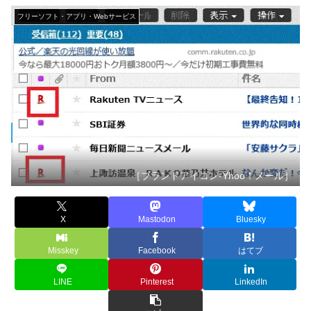
フリーソフト・アプリ・Webサービス
［ブランドアイコン-Yhoo！メール］
X
Mastodon
Bluesky
Misskey
Facebook
はてブ
LINE
Pinterest
LinkedIn