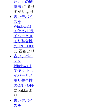
た。」の解
決法
に
通り
すがり
より
古いデバイ
スを
Windows11
で使う-ドラ
イバーとメ
モリ整合性
のON・OFF
に
匿名
より
古いデバイ
スを
Windows11
で使う-ドラ
イバーとメ
モリ整合性
のON・OFF
に
kakku
よ
り
古いデバイ
スを