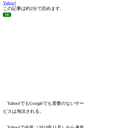
Yahoo!
この記事は
約2分
で読めます。
PR
Yahoo!でもGoogleでも需要のないサー
ビスは淘汰される。
Yahoo!で今年（2014年11月）から来年