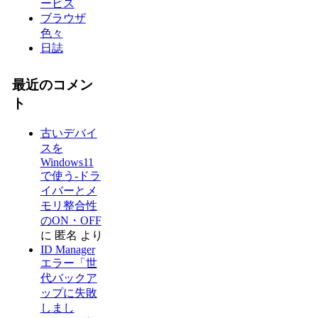
ービス
ブラウザ
色々
日誌
最近のコメン
ト
古いデバイ
スを
Windows11
で使う-ドラ
イバーとメ
モリ整合性
のON・OFF
に
匿名
より
ID Manager
エラー「世
代バックア
ップに失敗
しまし