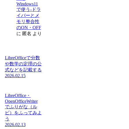
Windows11
で使う-ドラ
イバーとメ
モリ整合性
のON・OFF
に
匿名
より
LibreOfficeで分数
や数学の定理の公
式などを記載する
2026.02.15
LibreOffice・
OpenOfficeWriter
でふりがな（ル
ビ）をふってみよ
う
2026.02.13