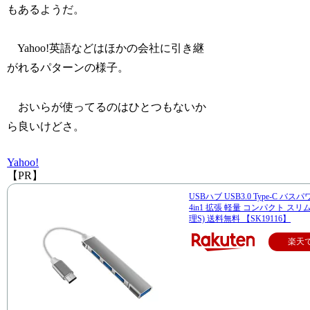
もあるようだ。
Yahoo!英語などはほかの会社に引き継
がれるパターンの様子。
おいらが使ってるのはひとつもないか
ら良いけどさ。
Yahoo!
【PR】
USBハブ USB3.0 Type-C バス
4in1 拡張 軽量 コンパクト スリム
理S) 送料無料 【SK19116】
楽天