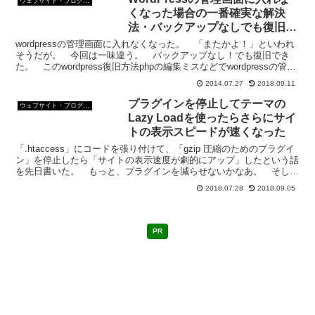
ウェブサイト・ブログ作成
くなった場合の一番確実な解決
法・バックアップなしでも復旧で
きる
wordpressの管理画面に入れなくなった。 「またかよ！」といわれ
そうだが。 今回は一味違う。 バックアップなし！でも復旧でき
た。 このwordpress復旧方法phpの編集ミスなどでwordpressの管理
画面に入れなくなったとき一番...
2014.07.27
2018.09.11
プラグインを停止してテーマの
ウェブサイト・ブログ作成
Lazy Loadを使ったらさらにサイ
トの表示スピードが速くなった
「.htaccess」にコードを張り付けて、「gzip 圧縮のためのプラグイ
ン」を停止したら「サイトの表示速度が劇的にアップ」したという話
を先日書いた。 もっと、プラグインを減らせないかなあ。 そした
ら、もっとサイトの表示スピードが速くなる...
2018.07.28
2018.09.05
PR