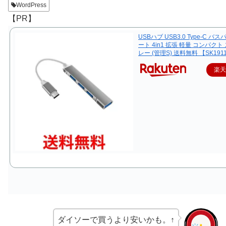
WordPress
【PR】
USBハブ USB3.0 Type-C バス
ート 4in1 拡張 軽量 コンパクト
レー (管理S) 送料無料 【SK191
楽
ダイソーで買うより安いかも。↑