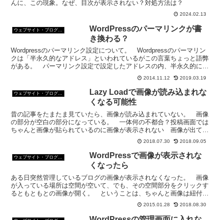
んに、この現象。なぜ、目次が表示されない？対処方法は？
2024.02.13
WordPressのパーマリンクが書
ウェブサイト・ブログ作成
き換わる？
Wordpressのパーマリンク設定について。 Wordpressのパーマリン
クは「半永久的なアドレス」といわれているがこの言葉ちょっと語弊
がある。 パーマリンク設定で設定したアドレスの内、半永久的に変
わらないのは「/%postname%/...
2014.11.12
2019.03.19
Lazy Loadで画像が読み込まれな
ウェブサイト・ブログ作成
くなる可能性
昔の記事をたまたま見ていたら、画像が読み込まれていない。 画像
の部分が空白の部分になっている。 一体何の不都合？投稿画面では
ちゃんと画像が貼られているのに画像が表示されない 画像が出てこ
なくなったページをリロードしても画像が出てこない。 サ...
2018.07.30
2018.09.05
WordPressで画像が表示されな
ウェブサイト・ブログ作成
くなったら
ある日突然管理しているブログの画像が表示されなくなった。 画像
が入っている場所は空間が空いて、でも、その空間部分をクリックす
るともともとの画像が開く。 ということは、ちゃんと画像は紐付け
されてるってことだ。 何が一体悪いやら？トラブルの症状...
2015.01.28
2018.08.30
WordPressの管理画面に入れな