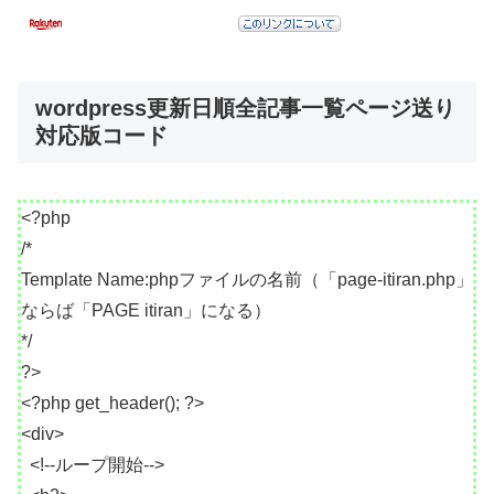
wordpress更新日順全記事一覧ページ送り
対応版コード
<?php
/*
Template Name:phpファイルの名前（「page-itiran.php」
ならば「PAGE itiran」になる）
*/
?>
<?php get_header(); ?>
<div>
<!--ループ開始-->