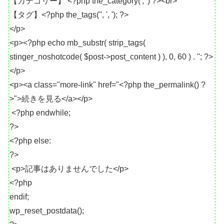
【カテゴリー】 <?php the_category(', ') ?><br>
【タグ】<?php the_tags('', ', '); ?>
</p>
<p><?php echo mb_substr( strip_tags(
stinger_noshotcode( $post->post_content ) ), 0, 60 ) . ''; ?>
</p>
<p><a class="more-link" href="<?php the_permalink() ?
>">続きを見る</a></p>
<?php endwhile;
?>
<?php else:
?>
<p>記事はありませんでした</p>
<?php
endif;
wp_reset_postdata();