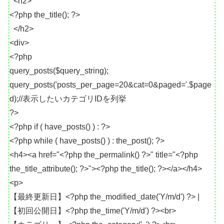
<h2>
<?php the_title(); ?>
</h2>
<div>
<?php
query_posts($query_string);
query_posts('posts_per_page=20&cat=0&paged='.$page
d);//表示したいカテゴリIDを列挙
?>
<?php if ( have_posts() ) : ?>
<?php while ( have_posts() ) : the_post(); ?>
<h4><a href="<?php the_permalink() ?>" title="<?php
the_title_attribute(); ?>"><?php the_title(); ?></a></h4>
<p>
【最終更新日】<?php the_modified_date('Y/m/d') ?> |
【初回公開日】<?php the_time('Y/m/d') ?><br>