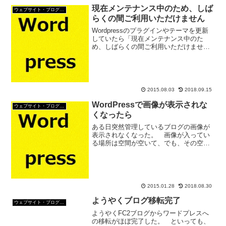
現在メンテナンス中のため、しば
ウェブサイト・ブログ作成
らくの間ご利用いただけません
Wordpressのプラグインやテーマを更新
していたら「現在メンテナンス中のた
め、しばらくの間ご利用いただけませ
ん」担ってしまった。 ブログも「現在
メンテナンス中のため、しばらくの間ご
利用いただけません」。Wordpressの管
理画面も「現...
2015.08.03
2018.09.15
WordPressで画像が表示されな
ウェブサイト・ブログ作成
くなったら
ある日突然管理しているブログの画像が
表示されなくなった。 画像が入ってい
る場所は空間が空いて、でも、その空間
部分をクリックするともともとの画像が
開く。 ということは、ちゃんと画像は
紐付けされてるってことだ。 何が一体
悪いやら？トラブルの症状...
2015.01.28
2018.08.30
ようやくブログ移転完了
ウェブサイト・ブログ作成
ようやくFC2ブログからワードプレスへ
の移転がほぼ完了した。 といっても、