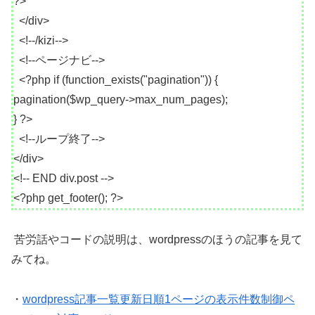
?>
</div>
<!--/kizi-->
<!--ページナビ-->
<?php if (function_exists("pagination")) {
pagination($wp_query->max_num_pages);
} ?>
<!--ループ終了-->
</div>
<!-- END div.post -->
<?php get_footer(); ?>
苦労話やコードの説明は、wordpressのほうの記事を見て
みてね。
・
wordpress記事一覧更新日順1ページの表示件数制御ペ