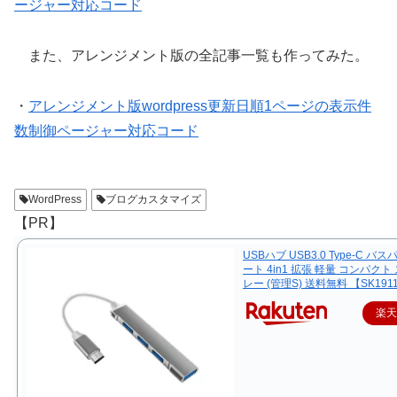
ージャー対応コード
また、アレンジメント版の全記事一覧も作ってみた。
・
アレンジメント版wordpress更新日順1ページの表示件
数制御ページャー対応コード
WordPress
ブログカスタマイズ
【PR】
USBハブ USB3.0 Type-C バス
ート 4in1 拡張 軽量 コンパクト
レー (管理S) 送料無料 【SK191
楽