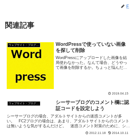
F
関連記事
WordPressで使っていない画像
ウェブサイト・ブログ作成
を探して削除
WordPressにアップロードした画像を結
局使わなかった。なんて場合、どうやっ
て画像を削除するか。ちょっと悩んだり
して。でもWordPressには標準で「使っ
ていない画像を探す方法」と「使ってい
ない画像を一括削除する方法」があるん
だ。
2019.04.15
シーサーブログのコメント欄に認
ウェブサイト・ブログ作成
証コードを設定しよう
シーサーブログの場合、アダルトサイトからの迷惑コメントが多
い。 FC2ブログの場合は、あまり、アダルトサイトからのコメント
は無いような気がするんだけど。 迷惑コメント対策のために、シー
サーブログのコメント入力時の認証コードの設定をしておこう...
2012.11.18
2014.10.11