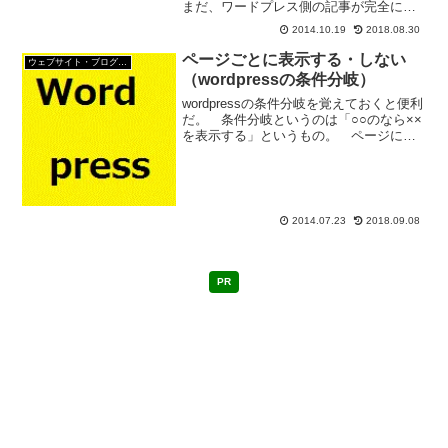
まだ、ワードプレス側の記事が完全には
修正していないんだけど。 タグとかカ
2014.10.19
2018.08.30
テゴリーとか、ほとんどの記事は未分類
のまま。 記事の修正は、少しずつして
ページごとに表示する・しない
ウェブサイト・ブログ作成
行くつもりだ。 今日は...
（wordpressの条件分岐）
wordpressの条件分岐を覚えておくと便利
だ。 条件分岐というのは「○○のなら××
を表示する」というもの。 ページによ
る条件分岐とかデバイスによる条件分岐
とかいろいろある。 今回は基本的なペ
ージ分岐のお話。 wordpress初心者は
ま...
2014.07.23
2018.09.08
PR