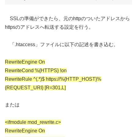
SSLの準備ができたら、元のhttpのついたアドレスから
httpsのアドレスへ転送する設定を行う。
「.htaccess」ファイルに以下の記述を書き込む。
RewriteEngine On
RewriteCond %{HTTPS} !on
RewriteRule ^(.*)$ https://%{HTTP_HOST}%
{REQUEST_URI} [R=301,L]
または
<ifmodule mod_rewrite.c>
RewriteEngine On