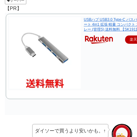
サーバー
【PR】
USBハブ USB3.0 Type-C バス
ート 4in1 拡張 軽量 コンパクト
レー (管理S) 送料無料 【SK191
楽
ダイソーで買うより安いかも。↑