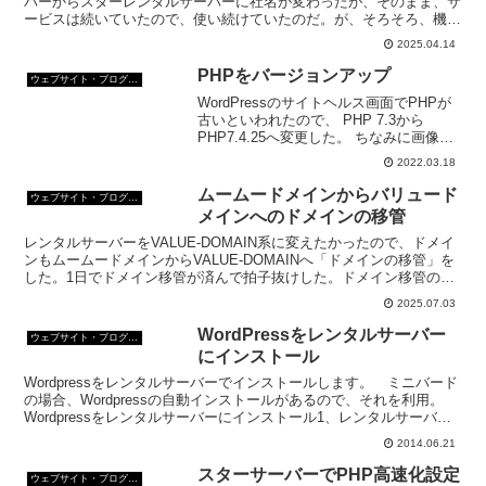
バーからスターレンタルサーバーに社名が変わったが、そのまま、サ
ービスは続いていたので、使い続けていたのだ。が、そろそろ、機能
的に限界。サーバー移転を7月にしようと思う。
2025.04.14
PHPをバージョンアップ
ウェブサイト・ブログ作成
WordPressのサイトヘルス画面でPHPが
古いといわれたので、 PHP 7.3から
PHP7.4.25へ変更した。 ちなみに画像
は、以前のバージョンアップの時のもの
2022.03.18
だが、やり方は、以前にやったのと同じ
だ。
ムームードメインからバリュード
ウェブサイト・ブログ作成
メインへのドメインの移管
レンタルサーバーをVALUE-DOMAIN系に変えたかったので、ドメイ
ンもムームードメインからVALUE-DOMAINへ「ドメインの移管」を
した。1日でドメイン移管が済んで拍子抜けした。ドメイン移管の手
順を画像入りでご紹介。
2025.07.03
WordPressをレンタルサーバー
ウェブサイト・ブログ作成
にインストール
Wordpressをレンタルサーバーでインストールします。 ミニバード
の場合、Wordpressの自動インストールがあるので、それを利用。
Wordpressをレンタルサーバーにインストール1、レンタルサーバー
ミニバードへログイン。2、「サー...
2014.06.21
スターサーバーでPHP高速化設定
ウェブサイト・ブログ作成