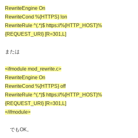
RewriteEngine On
RewriteCond %{HTTPS} !on
RewriteRule ^(.*)$ https://%{HTTP_HOST}%
{REQUEST_URI} [R=301,L]
または
<ifmodule mod_rewrite.c>
RewriteEngine On
RewriteCond %{HTTPS} off
RewriteRule ^(.*)$ https://%{HTTP_HOST}%
{REQUEST_URI} [R=301,L]
</ifmodule>
でもOK。