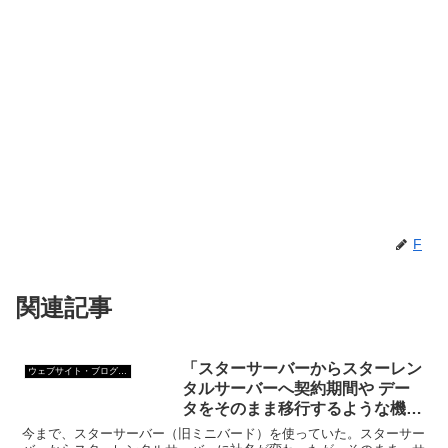
F
関連記事
「スターサーバーからスターレン
ウェブサイト・ブログ作成
タルサーバーへ契約期間や デー
タをそのまま移行するような機能
はご提供がございません」
今まで、スターサーバー（旧ミニバード）を使っていた。スターサー