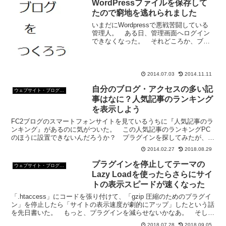
WordPressファイルを保存して
たので窮地を逃れられました
いまだにWordpressで悪戦苦闘している
管理人。 ある日、管理画面へログイン
できなくなった。 それどころか、ブロ
グも表示されない。 原因は、【テーマ
のための関数 (functions.php)】の編集ミ
ス。 3回やって、2回はサーバーの...
2014.07.03
2014.11.11
自分のブログ・アクセスの多い記
ウェブサイト・ブログ作成
事はなに？人気記事のランキング
を表示しよう
FC2ブログのスマートフォンサイトを見ているうちに『人気記事のラ
ンキング』があるのに気がついた。 この人気記事のランキングPC
のほうに設置できないんだろうか？ プラグインを探してみたが、見
つからない。 パソコン用のサイトには人気記事のランキ...
2014.02.27
2018.08.29
プラグインを停止してテーマの
ウェブサイト・ブログ作成
Lazy Loadを使ったらさらにサイ
トの表示スピードが速くなった
「.htaccess」にコードを張り付けて、「gzip 圧縮のためのプラグイ
ン」を停止したら「サイトの表示速度が劇的にアップ」したという話
を先日書いた。 もっと、プラグインを減らせないかなあ。 そした
ら、もっとサイトの表示スピードが速くなる...
2018.07.28
2018.09.05