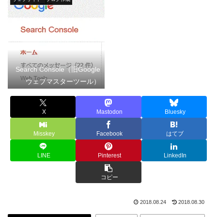
Search Console（旧Google
ウェブマスターツール）
X
Mastodon
Bluesky
Misskey
Facebook
はてブ
LINE
Pinterest
LinkedIn
コピー
2018.08.24
2018.08.30