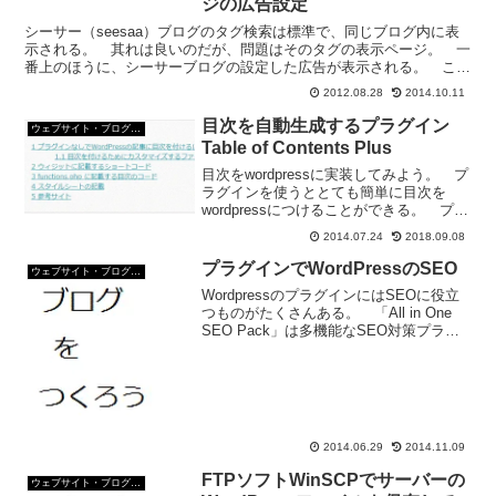
ジの広告設定
シーサー（seesaa）ブログのタグ検索は標準で、同じブログ内に表
示される。 其れは良いのだが、問題はそのタグの表示ページ。 一
番上のほうに、シーサーブログの設定した広告が表示される。 この
シーサー（seesaa）ブログのタグのリンクページ...
2012.08.28
2014.10.11
目次を自動生成するプラグイン
ウェブサイト・ブログ作成
Table of Contents Plus
目次をwordpressに実装してみよう。 プ
ラグインを使うととても簡単に目次を
wordpressにつけることができる。 プラ
グインを使わないで目次をつける方法も
2014.07.24
2018.09.08
あるのだが今回はプラグインを使ってみ
よう。目次をwordpressにつけるプラ...
プラグインでWordPressのSEO
ウェブサイト・ブログ作成
WordpressのプラグインにはSEOに役立
つものがたくさんある。 「All in One
SEO Pack」は多機能なSEO対策プラグ
インのひとつ。All in One SEO Packのイ
ンストール条件 WordPress の必須バ
ー...
2014.06.29
2014.11.09
FTPソフトWinSCPでサーバーの
ウェブサイト・ブログ作成