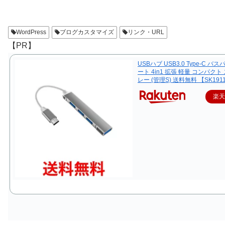
WordPress
ブログカスタマイズ
リンク・URL
【PR】
USBハブ USB3.0 Type-C バス
ート 4in1 拡張 軽量 コンパクト
レー (管理S) 送料無料 【SK191
楽