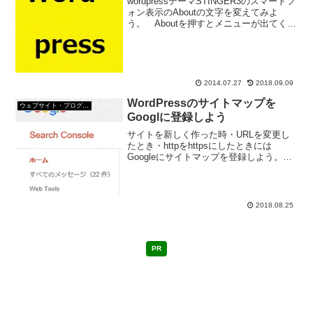
wordpressテーマSTINGER3のスマートフ
ォン表示のAboutの文字を変えてみよ
う。 Aboutを押すとメニューが出てくる
みたいなんだけど。 メニューでいいじ
ゃないか？カスタマイズするphpヘッダー
(header.php)テーマ...
2014.07.27
2018.09.09
WordPressのサイトマップを
ウェブサイト・ブログ作成
Googlに登録しよう
サイトを新しく作った時・URLを変更し
たとき・httpをhttpsにしたときには
Googleにサイトマップを登録しよう。
GoogleにはSearch Console（旧
Googlewebマスターツール）というサー
ビスがあって、サイトマップ...
2018.08.25
PR