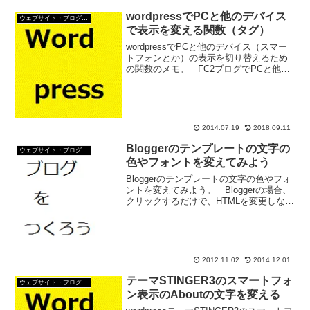
wordpressでPCと他のデバイス
ウェブサイト・ブログ作成
で表示を変える関数（タグ）
wordpressでPCと他のデバイス（スマー
トフォンとか）の表示を切り替えるため
の関数のメモ。 FC2ブログでPCと他の
デバイスで表示を変える為の変数がある
ように、wordpressにもPCと他のデバイ
スで表示を変える為の関数がある。
条...
2014.07.19
2018.09.11
Bloggerのテンプレートの文字の
ウェブサイト・ブログ作成
色やフォントを変えてみよう
Bloggerのテンプレートの文字の色やフォ
ントを変えてみよう。 Bloggerの場合、
クリックするだけで、HTMLを変更しなく
ても簡単に文字の変更ができる。 Blogger
の文字のフォント・色などの変更方法1、
Bloggerにログイン。2...
2012.11.02
2014.12.01
テーマSTINGER3のスマートフォ
ウェブサイト・ブログ作成
ン表示のAboutの文字を変える