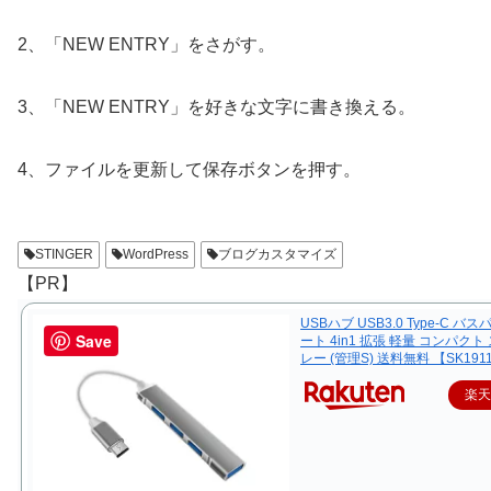
2、「NEW ENTRY」をさがす。
3、「NEW ENTRY」を好きな文字に書き換える。
4、ファイルを更新して保存ボタンを押す。
STINGER
WordPress
ブログカスタマイズ
【PR】
USBハブ USB3.0 Type-C バス
Save
ート 4in1 拡張 軽量 コンパクト
レー (管理S) 送料無料 【SK191
楽