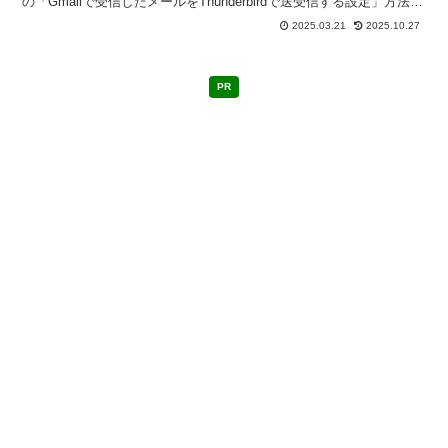
の「Gmailで受信したメールをThunderbirdで送受信する設定」方法を
図解入りでめもしてみた。
2025.03.21
2025.10.27
PR