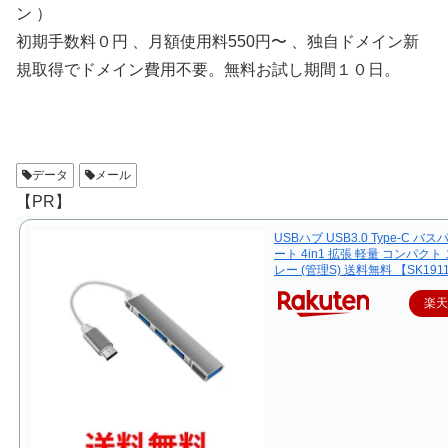
ン ）
初期手数料０円 、月額使用料550円〜 、独自ドメイン新
規取得でドメイン費用不要。無料お試し期間１０日。
データ
メール
【PR】
USBハブ USB3.0 Type-C バス
ート 4in1 拡張 軽量 コンパクト
レー (管理S) 送料無料 【SK191
楽