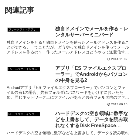
関連記事
独自ドメインでメールを作る・レ
フリーソフト・アプリ・Webサービス
ンタルサーバーミニバード
独自ドメインをとると独自ドメインを使ったメールアドレスを作るこ
とができる。 てことだが、どうやって独自ドメインを使ってメール
アドレスを作るの？ 作ったメールアドレスはどうやって送受信す
る？？？ 今回は独自ドメインを使ったメールアドレスの作成...
2014.11.09
アプリ「ES ファイルエクスプロ
PC・スマホ・インターネットトラブルの解消方法
ーラー」でAndroidからパソコン
の中身を見る2
Androidアプリ「ES ファイルエクスプローラー」でパソコンとファ
イル共有1の場合、共有フォルダにパスワードをかけずにおいたた
め、同じネットワーク上にファイルがあると共有フォルダ内のファイ
ルが全部見えてしまう。 ちょっと不安だなという人...
2013.09.15
ハードデスクの空き領域に数字な
PC・スマホ・インターネットトラブルの解消方法
どを上書きして、データを読み取
れなくするDisk FreeSpace
Cleaner
ハードデスクの空き領域に数字などを上書きして、データを読み取れ