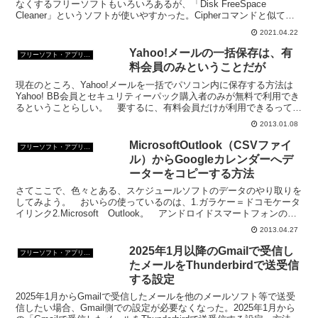
なくするフリーソフトもいろいろあるが、「Disk FreeSpace
Cleaner」というソフトが使いやすかった。Cipherコマンドと似てい
るが、上書き回数を選ぶことができる。
2021.04.22
Yahoo!メールの一括保存は、有
フリーソフト・アプリ・Webサービス
料会員のみということだが
現在のところ、Yahoo!メールを一括でパソコン内に保存する方法は
Yahoo! BB会員とセキュリティーパック購入者のみが無料で利用でき
るということらしい。 要するに、有料会員だけが利用できるってこ
と。 でも、重要なメールは、やっぱりパソコ...
2013.01.08
MicrosoftOutlook（CSVファイ
フリーソフト・アプリ・Webサービス
ル）からGoogleカレンダーへデ
ーターをコピーする方法
さてここで、色々とある、スケジュールソフトのデータのやり取りを
してみよう。 おいらの使っているのは、1.ガラケー＝ドコモケータ
イリンク2.Microsoft Outlook。 アンドロイドスマートフォンのス
ケジュールとスケジュールデーターは...
2013.04.27
2025年1月以降のGmailで受信し
フリーソフト・アプリ・Webサービス
たメールをThunderbirdで送受信
する設定
2025年1月からGmailで受信したメールを他のメールソフト等で送受
信したい場合、Gmail側での設定が必要なくなった。2025年1月から