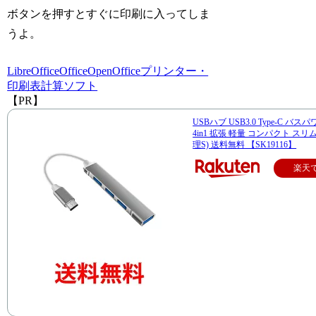
ボタンを押すとすぐに印刷に入ってしま
うよ。
LibreOffice
Office
OpenOffice
プリンター・
印刷
表計算ソフト
【PR】
USBハブ USB3.0 Type-C バス
4in1 拡張 軽量 コンパクト スリム
理S) 送料無料 【SK19116】
楽天