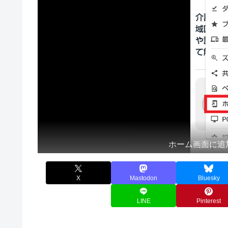
ホーム画面に追
X
Mastodon
Bluesky
LINE
Pinterest