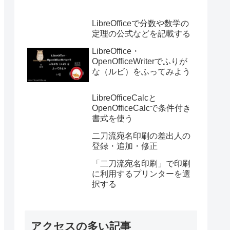
LibreOfficeで分数や数学の
定理の公式などを記載する
LibreOffice・
OpenOfficeWriterでふりが
な（ルビ）をふってみよう
LibreOfficeCalcと
OpenOfficeCalcで条件付き
書式を使う
二刀流宛名印刷の差出人の
登録・追加・修正
「二刀流宛名印刷」で印刷
に利用するプリンターを選
択する
アクセスの多い記事