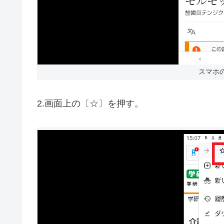
スマホ
2.画面上の〔☆〕を押す。