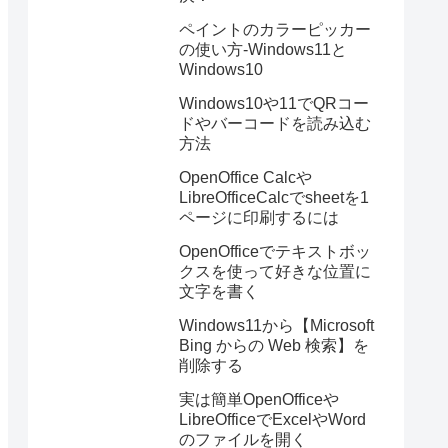
ペイントのカラーピッカー
の使い方-Windows11と
Windows10
Windows10や11でQRコー
ドやバーコードを読み込む
方法
OpenOffice Calcや
LibreOfficeCalcでsheetを1
ページに印刷するには
OpenOfficeでテキストボッ
クスを使って好きな位置に
文字を書く
Windows11から【Microsoft
Bing からの Web 検索】を
削除する
実は簡単OpenOfficeや
LibreOfficeでExcelやWord
のファイルを開く