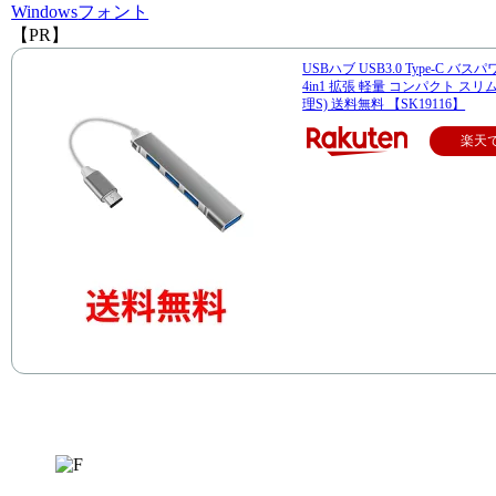
Windows
フォント
【PR】
USBハブ USB3.0 Type-C バス
4in1 拡張 軽量 コンパクト スリム
理S) 送料無料 【SK19116】
楽天