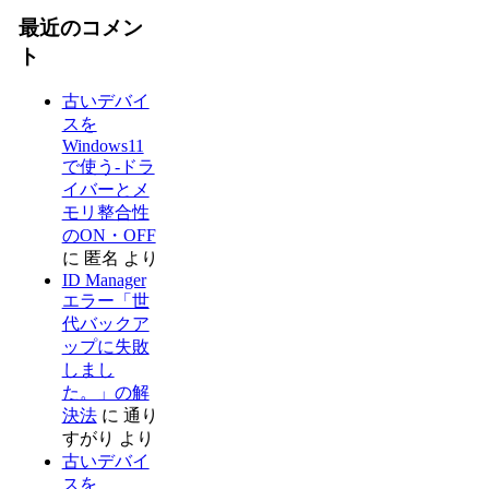
最近のコメン
ト
古いデバイ
スを
Windows11
で使う-ドラ
イバーとメ
モリ整合性
のON・OFF
に
匿名
より
ID Manager
エラー「世
代バックア
ップに失敗
しまし
た。」の解
決法
に
通り
すがり
より
古いデバイ
スを