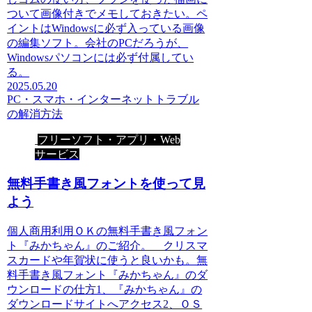
ついて画像付きでメモしておきたい。ペ
イントはWindowsに必ず入っている画像
の編集ソフト。会社のPCだろうが、
Windowsパソコンには必ず付属してい
る。
2025.05.20
PC・スマホ・インターネットトラブル
の解消方法
フリーソフト・アプリ・Web
サービス
無料手書き風フォントを使って見
よう
個人商用利用ＯＫの無料手書き風フォン
ト『みかちゃん』のご紹介。 クリスマ
スカードや年賀状に使うと良いかも。無
料手書き風フォント『みかちゃん』のダ
ウンロードの仕方1、『みかちゃん』の
ダウンロードサイトへアクセス2、ＯＳ