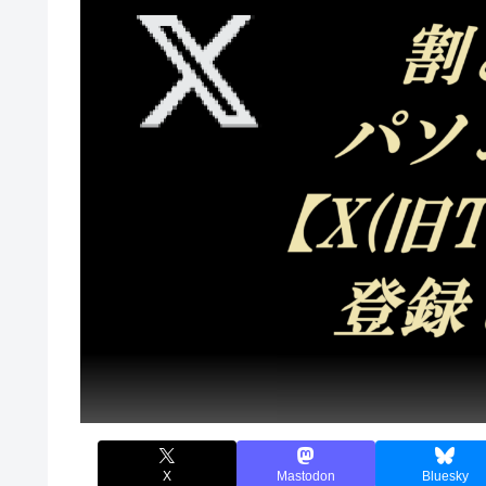
X
Mastodon
Bluesky