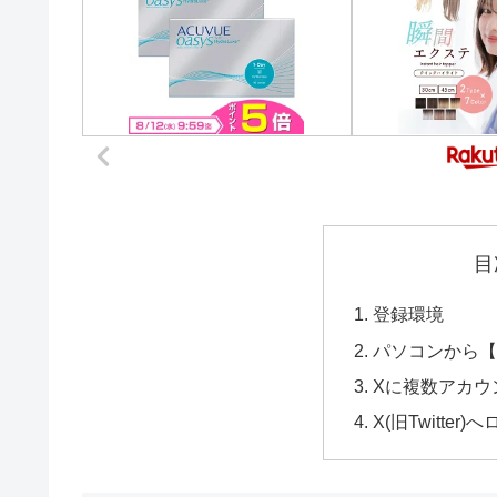
目
登録環境
パソコンから【X(
Xに複数アカウ
X(旧Twitter