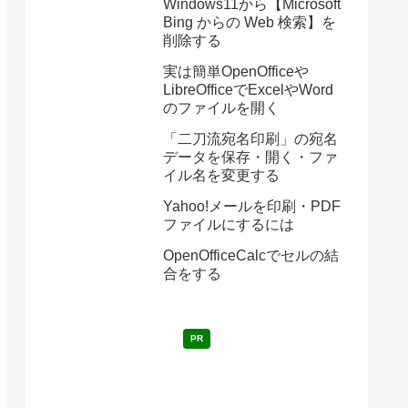
Windows11から【Microsoft
Bing からの Web 検索】を
削除する
実は簡単OpenOfficeや
LibreOfficeでExcelやWord
のファイルを開く
「二刀流宛名印刷」の宛名
データを保存・開く・ファ
イル名を変更する
Yahoo!メールを印刷・PDF
ファイルにするには
OpenOfficeCalcでセルの結
合をする
PR