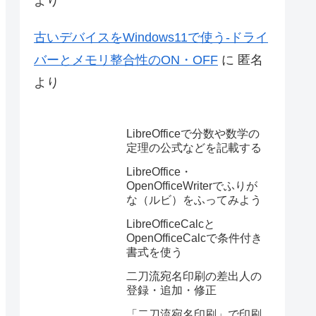
より
古いデバイスをWindows11で使う-ドライ
バーとメモリ整合性のON・OFF
に
匿名
より
LibreOfficeで分数や数学の
定理の公式などを記載する
LibreOffice・
OpenOfficeWriterでふりが
な（ルビ）をふってみよう
LibreOfficeCalcと
OpenOfficeCalcで条件付き
書式を使う
二刀流宛名印刷の差出人の
登録・追加・修正
「二刀流宛名印刷」で印刷