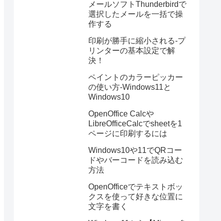
メールソフトThunderbirdで
選択したメールを一括で操
作する
印刷が勝手に縮小される-プ
リンターの基本設定で解
決！
ペイントのカラーピッカー
の使い方-Windows11と
Windows10
OpenOffice Calcや
LibreOfficeCalcでsheetを1
ページに印刷するには
Windows10や11でQRコー
ドやバーコードを読み込む
方法
OpenOfficeでテキストボッ
クスを使って好きな位置に
文字を書く