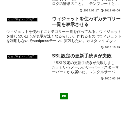
ログの雛形のこと。 テンプレートとか
スキンとか呼ぶブログサービスもある。
2014.07.17
2018.09.06
デフォルトテーマTwenty Fourteen デフ
ォルトのままだと、Twenty Fo...
ウィジェットを使わずカテゴリー
ウェブサイト・ブログ作成
一覧を表示させる
ウィジェットを使わずにカテゴリー一覧を作ってみる。ウィジェット
を使わないほうが表示が速くなるらしい。作れるものはウィジェット
を利用しないでwordpressテーマに実装したい。カスタマイズもウィ
ジェットを使うより幅が広がる。
2018.10.19
SSL設定の更新手続きが失敗
ウェブサイト・ブログ作成
「SSL設定の更新手続きが失敗しまし
た」というメールがサーバー（スターサ
ーバー）から届いた。レンタルサーバー
にアクセスして、手動で更新したら、こ
2020.03.16
れまたダメ。なぜ？
PR