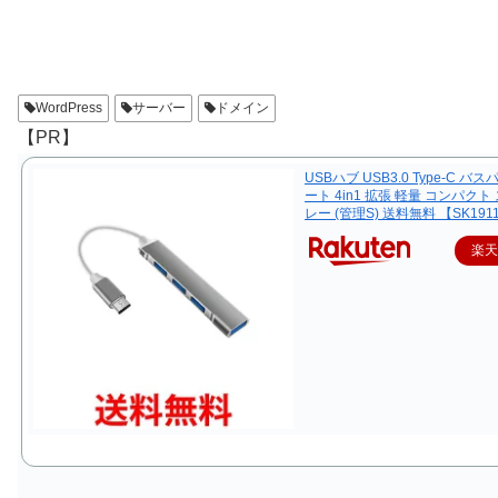
WordPress
サーバー
ドメイン
【PR】
USBハブ USB3.0 Type-C バス
ート 4in1 拡張 軽量 コンパクト
レー (管理S) 送料無料 【SK191
楽