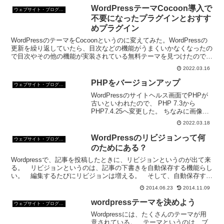
WordPressテーマCocoon導入で
ウェブサイト・ブログ作成
不要になったプラグインとおすす
めプラグイン
WordPressのテーマをCocoonというのに変えてみた。WordPressの
更新を繰り返していたら、目次などの機能がうまくいかなくなったの
で目次やその他の機能が実装されている無料テーマを見つけたので変
えてみたのだ。
2022.03.16
PHPをバージョンアップ
ウェブサイト・ブログ作成
WordPressのサイトヘルス画面でPHPが
古いといわれたので、 PHP 7.3から
PHP7.4.25へ変更した。 ちなみに画像
は、以前のバージョンアップの時のもの
2022.03.18
だが、やり方は、以前にやったのと同じ
だ。
WordPressのリビジョンって何
ウェブサイト・ブログ作成
のためにある？
Wordpressで、記事を投稿したときに、リビジョンというのが出て来
る。 リビジョンというのは、記事の下書きを自動保存する機能らし
い。 編集するたびにリビジョンは増える。 そして、自動保存する
のでさらに増える。 便利な機能だが、問題もある...
2014.06.23
2014.11.09
wordpressテーマを決めよう
ウェブサイト・ブログ作成
Wordpressには、たくさんのテーマが用
意されている。 テーマというのは、ブ