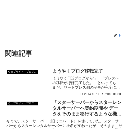
F
関連記事
ようやくブログ移転完了
ウェブサイト・ブログ作成
ようやくFC2ブログからワードプレスへ
の移転がほぼ完了した。 といっても、
まだ、ワードプレス側の記事が完全には
修正していないんだけど。 タグとかカ
2014.10.19
2018.08.30
テゴリーとか、ほとんどの記事は未分類
のまま。 記事の修正は、少しずつして
「スターサーバーからスターレン
ウェブサイト・ブログ作成
行くつもりだ。 今日は...
タルサーバーへ契約期間や デー
タをそのまま移行するような機能
はご提供がございません」
今まで、スターサーバー（旧ミニバード）を使っていた。スターサー
バーからスターレンタルサーバーに社名が変わったが、そのまま、サ