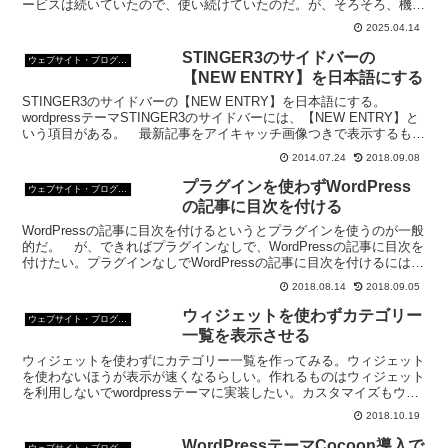
ービスは続いていたので、使い続けていたのだ。が、そろそろ、機能
的に限界。サーバー移転を7月にしようと思う。
2025.04.14
STINGER3のサイドバーの
ウェブサイト・ブログ作成
【NEW ENTRY】を日本語にする
STINGER3のサイドバーの【NEW ENTRY】を日本語にする。
wordpressテーマSTINGER3のサイドバーには、【NEW ENTRY】と
いう項目がある。 最新記事をアイキャッチ画像つきで表示するもの
だ。 このSTINGER3...
2014.07.24
2018.09.08
プラグインを使わずWordPress
ウェブサイト・ブログ作成
の記事に目次を付ける
WordPressの記事に目次を付けるというとプラグインを使うのが一般
的だ。 が、できればプラグインなしで、WordPressの記事に目次を
付けたい。プラグインなしでWordPressの記事に目次を付けるには
WordPressの記事の見出...
2018.08.14
2018.09.05
ウィジェットを使わずカテゴリー
ウェブサイト・ブログ作成
一覧を表示させる
ウィジェットを使わずにカテゴリー一覧を作ってみる。ウィジェット
を使わないほうが表示が速くなるらしい。作れるものはウィジェット
を利用しないでwordpressテーマに実装したい。カスタマイズもウィ
ジェットを使うより幅が広がる。
2018.10.19
WordPressテーマCocoon導入で
ウェブサイト・ブログ作成