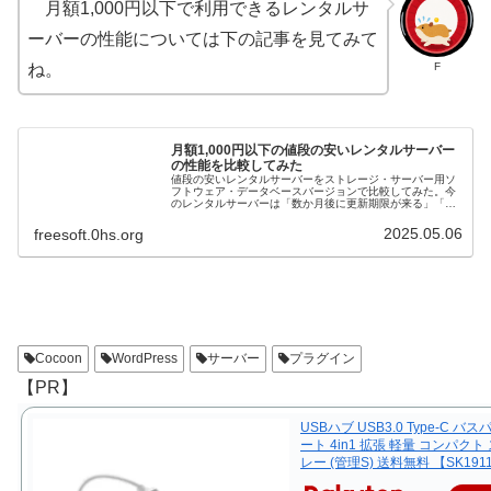
月額1,000円以下で利用できるレンタルサ
ーバーの性能については下の記事を見てみて
F
ね。
月額1,000円以下の値段の安いレンタルサーバー
の性能を比較してみた
値段の安いレンタルサーバーをストレージ・サーバー用ソ
フトウェア・データベースバージョンで比較してみた。今
のレンタルサーバーは「数か月後に更新期限が来る」「サ
ーバー自体の性能UPが望めない」の言う事とで、レンタル
サーバーを探しているのだ。
2025.05.06
freesoft.0hs.org
Cocoon
WordPress
サーバー
プラグイン
【PR】
USBハブ USB3.0 Type-C バス
ート 4in1 拡張 軽量 コンパクト
レー (管理S) 送料無料 【SK191