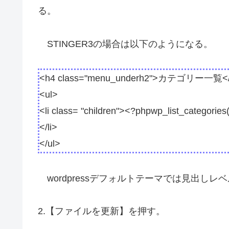
る。
STINGER3の場合は以下のようになる。
<h4 class="menu_underh2">カテゴリー一覧<
<ul>
<li class= "children"><?phpwp_list_categories(
</li>
</ul>
wordpressデフォルトテーマでは見出しレベ
2.【ファイルを更新】を押す。