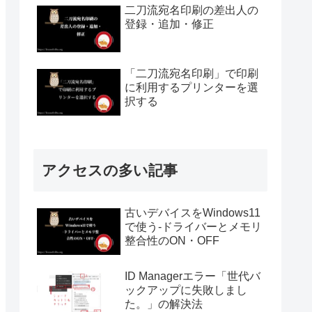
二刀流宛名印刷の差出人の
登録・追加・修正
「二刀流宛名印刷」で印刷
に利用するプリンターを選
択する
アクセスの多い記事
古いデバイスをWindows11
で使う-ドライバーとメモリ
整合性のON・OFF
ID Managerエラー「世代バ
ックアップに失敗しまし
た。」の解決法