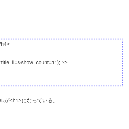
/h4>
'title_li=&show_count=1' ); ?>
ルが<h1>になっている。