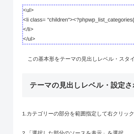
<ul>
<li class= "children"><?phpwp_list_categories(
</li>
</ul>
この基本形をテーマの見出しレベル・スタイ
テーマの見出しレベル・設定さ
1.カテゴリーの部分を範囲指定して右クリッ
2.「選択した部分のソースを表示」を選択。