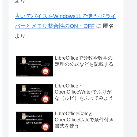
より
古いデバイスをWindows11で使う-ドライ
バーとメモリ整合性のON・OFF
に
匿名
より
LibreOfficeで分数や数学の
定理の公式などを記載する
LibreOffice・
OpenOfficeWriterでふりが
な（ルビ）をふってみよう
LibreOfficeCalcと
OpenOfficeCalcで条件付き
書式を使う