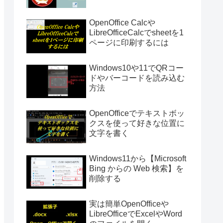
OpenOffice Calcや
LibreOfficeCalcでsheetを1
ページに印刷するには
Windows10や11でQRコー
ドやバーコードを読み込む
方法
OpenOfficeでテキストボッ
クスを使って好きな位置に
文字を書く
Windows11から【Microsoft
Bing からの Web 検索】を
削除する
実は簡単OpenOfficeや
LibreOfficeでExcelやWord