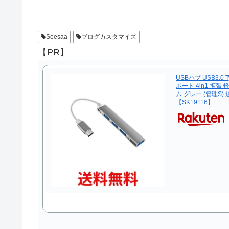
Seesaa
ブログカスタマイズ
【PR】
USBハブ USB3.0 
ポート 4in1 拡張
ム グレー (管理S)
【SK19116】