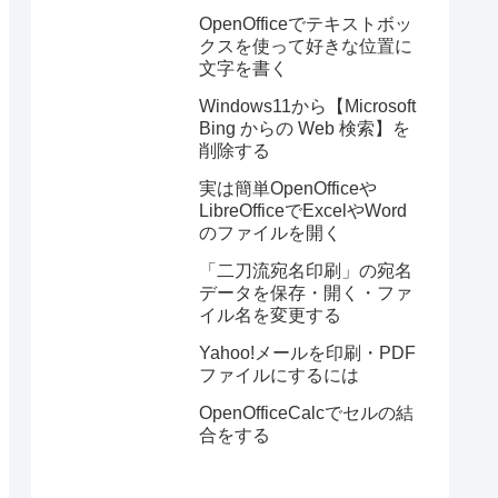
OpenOfficeでテキストボッ
クスを使って好きな位置に
文字を書く
Windows11から【Microsoft
Bing からの Web 検索】を
削除する
実は簡単OpenOfficeや
LibreOfficeでExcelやWord
のファイルを開く
「二刀流宛名印刷」の宛名
データを保存・開く・ファ
イル名を変更する
Yahoo!メールを印刷・PDF
ファイルにするには
OpenOfficeCalcでセルの結
合をする