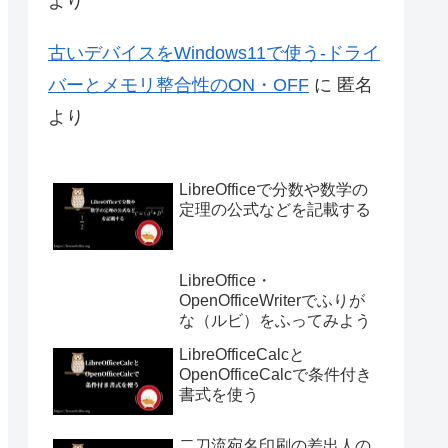
より
古いデバイスをWindows11で使う-ドライ
バーとメモリ整合性のON・OFF
に
匿名
より
LibreOfficeで分数や数学の
定理の公式などを記載する
LibreOffice・
OpenOfficeWriterでふりが
な（ルビ）をふってみよう
LibreOfficeCalcと
OpenOfficeCalcで条件付き
書式を使う
二刀流宛名印刷の差出人の