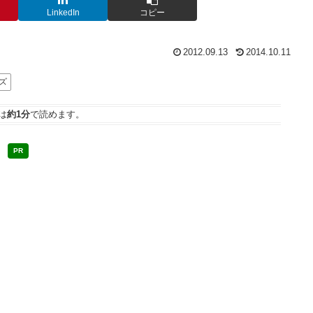
LinkedIn
コピー
2012.09.13
2014.10.11
ズ
は
約1分
で読めます。
PR