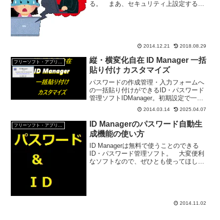
る。 まあ、セキュリティ上設定するに
越したことは無い機能だ。 何も設定し
ていないと、パソコンを起動しただけ
で、パソコンの中身が丸見えと言うこと
になる。 今回はWindows...
2014.12.21
2018.08.29
縦・横変化自在 ID Manager 一括
フリーソフト・アプリ・Webサービス
貼り付け カスタマイズ
パスワードの作成管理・入力フォームへ
の一括貼り付けができるID・パスワード
管理ソフトIDManager。初期設定で一括
貼り付けできるのは『Title』の下の２つ
2014.03.14
2025.04.07
の欄のデータ。ただし、設定を変えるこ
とでその他の欄のデータも一括貼り付け
ID Managerのパスワード自動生
フリーソフト・アプリ・Webサービス
出来る。
成機能の使い方
ID Managerは無料で使うことのできる
ID・パスワード管理ソフト。 大変便利
なソフトなので、ぜひとも使ってほし
い。 ID Managerならパスワードの自動
生成・置き換え・クリップボードへのコ
ピーも簡単。 パスワードは、定期的に
変更す...
2014.11.02