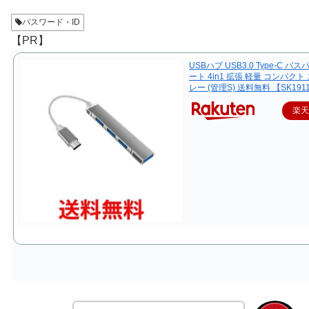
パスワード・ID
【PR】
USBハブ USB3.0 Type-C バス
ート 4in1 拡張 軽量 コンパクト
レー (管理S) 送料無料 【SK191
楽