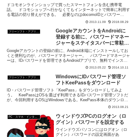
ドコモオンラインショップで買ったスマートフォンを含む携帯電
話。 ドコモショップへ行かなくてもインターネットで簡単に利用す
る電話の切り替えができる。 必要なのはdocomoIDとパスワー
ド。 docomoIDとパスワードがあるとパソコンや携帯...
2013.11.09
2018.08.29
GoogleアカウントをAndroidに
フリーソフト・アプリ・Webサービス
登録する前に、パスワードマネー
ジャーをステイタスバーに常駐さ
せよう
Googleアカウントの登録の前に、Android末端にインストールしてお
くと便利なのが、パスワードマネージャー。 パスワードマネージャ
ーは、IDパスワードを管理できるAndroidアプリで、無料でインスト
ールできる。 この、パスワードマネ...
2013.05.22
2014.10.11
WindowsにIDパスワード管理ソ
フリーソフト・アプリ・Webサービス
フトKeePassをダウンロード
ID・パスワード管理ソフト「KeePass」をダウンロードしてみよ
う。 KeePassはOSを選ばず利用できるIDパスワード管理ソフトだ
が、今回利用するOSはWindowsである。KeePass本体のダウンロー
ド1、KeePassの本家サイ...
2013.08.21
ウィンドウズPCのログオン（ロ
PC・スマホ・インターネットトラブルの解消方法
グイン）パスワードを設定する
ウインドウズパソコンにはログオン（ロ
グイン）パスワードの設定画面があ