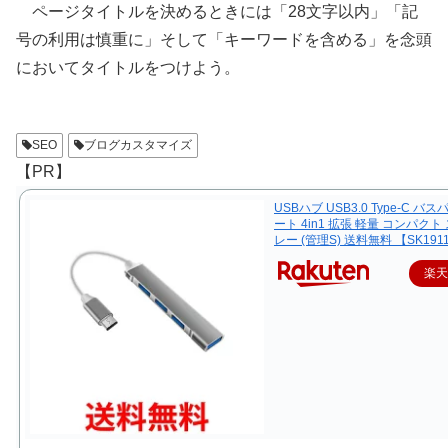
ページタイトルを決めるときには「28文字以内」「記
号の利用は慎重に」そして「キーワードを含める」を念頭
においてタイトルをつけよう。
SEO
ブログカスタマイズ
【PR】
USBハブ USB3.0 Type-C バス
ート 4in1 拡張 軽量 コンパクト
レー (管理S) 送料無料 【SK191
楽