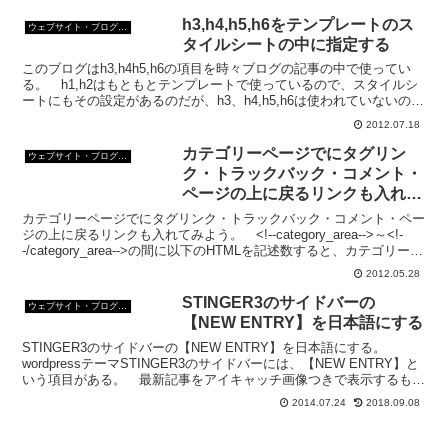
h3,h4,h5,h6をテンプレートのス
ウェブサイト・ブログ作成
タイルシートの中に指定する
このブログはh3,h4h5,h6の項目を時々ブログの記事の中で使ってい
る。 h1,h2はもともとテンプレートで使っているので、スタイルシ
ートにもその設定があるのだが、h3、h4,h5,h6は使われていないの
で、テンプレート内のスタイルシート...
2012.07.18
カテゴリーページでにタグリン
ウェブサイト・ブログ作成
ク・トラックバック・コメント・
ページの上に戻るリンクも入れて
みよう
カテゴリーページでにタグリンク・トラックバック・コメント・ペー
ジの上に戻るリンクも入れてみよう。 <!--category_area-->～<!-
-/category_area-->の間に以下のHTMLを記述数すると、カテゴリーペ
ージに、タ...
2012.05.28
STINGER3のサイドバーの
ウェブサイト・ブログ作成
【NEW ENTRY】を日本語にする
STINGER3のサイドバーの【NEW ENTRY】を日本語にする。
wordpressテーマSTINGER3のサイドバーには、【NEW ENTRY】と
いう項目がある。 最新記事をアイキャッチ画像つきで表示するもの
だ。 このSTINGER3...
2014.07.24
2018.09.08