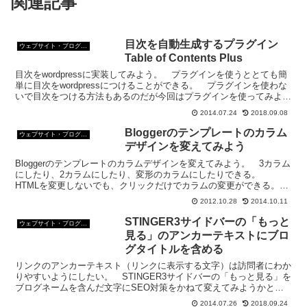
関連記事
目次を自動生成するプラグイン
ウェブサイト・ブログ作成
Table of Contents Plus
目次をwordpressに実装してみよう。 プラグインを使うととても簡
単に目次をwordpressにつけることができる。 プラグインを使わな
いで目次をつける方法もあるのだが今回はプラグインを使ってみよ
う。目次をwordpressにつけるプラ...
2014.07.24
2018.09.08
Bloggerのテンプレートのカラム
ウェブサイト・ブログ作成
デザインを変えてみよう
Bloggerのテンプレートのカラムデザインを変えてみよう。 3カラム
にしたり、2カラムにしたり、変形のカラムにしたりできる。
HTMLを変更しないでも、クリックだけでカラムの変更ができる。
Bloggerのカラムの変更方法1、Blogger...
2012.10.28
2014.10.11
STINGER3サイドバーの「もっと
ウェブサイト・ブログ作成
見る」のアンカーテキストにブロ
グタイトルを含める
リンクのアンカーテキスト（リンクに表示する文字）は訪問者にわか
りやすいようにしたい。 STINGER3サイドバーの「もっと見る」を
ブログネームを含んだ文字にSEO対策をかねて変えてみようかと思
う。 「もっと見る」でTOPページへのリンクだと...
2014.07.26
2018.09.24