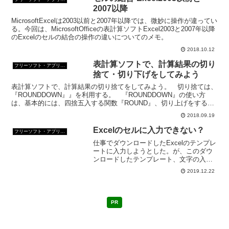
2007以降
MicrosoftExcelは2003以前と2007年以降では、微妙に操作が違ってい
る。今回は、MicrosoftOfficeの表計算ソフトExcel2003と2007年以降
のExcelのセルの結合の操作の違いについてのメモ。
2018.10.12
表計算ソフトで、計算結果の切り
フリーソフト・アプリ・Webサービス
捨て・切り下げをしてみよう
表計算ソフトで、計算結果の切り捨てをしてみよう。 切り捨ては、
『ROUNDDOWN』』を利用する。 『ROUNDDOWN』の使い方
は、基本的には、四捨五入する関数『ROUND』、切り上げをする関
数『ROUNDUP』の使い方と同じ。計算結果を...
2018.09.19
Excelのセルに入力できない？
フリーソフト・アプリ・Webサービス
仕事でダウンロードしたExcelのテンプレ
ートに入力しようとした。が、このダウ
ンロードしたテンプレート、文字の入力
ができない。何で文字入力ができないん
2019.12.22
だ。この場合考えられるのは「読み取り
専用のファイルか」あるいはいったい何
だろう？
PR