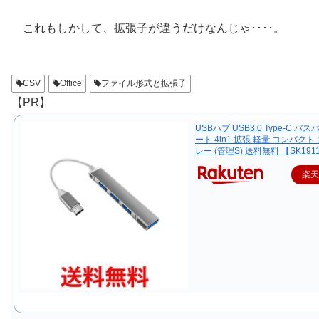
これもしかして、拡張子が違うだけなんじゃ････。
CSV
Office
ファイル形式と拡張子
【PR】
USBハブ USB3.0 Type-C バス
ート 4in1 拡張 軽量 コンパクト
レー (管理S) 送料無料 【SK191
楽