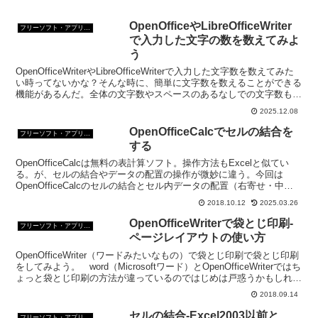
OpenOfficeやLibreOfficeWriter
フリーソフト・アプリ・Webサービス
で入力した文字の数を数えてみよ
う
OpenOfficeWriterやLibreOfficeWriterで入力した文字数を数えてみた
い時ってないかな？そんな時に、簡単に文字数を数えることができる
機能があるんだ。全体の文字数やスペースのあるなしでの文字数も確
認することができる。
2025.12.08
OpenOfficeCalcでセルの結合を
フリーソフト・アプリ・Webサービス
する
OpenOfficeCalcは無料の表計算ソフト。操作方法もExcelと似てい
る。が、セルの結合やデータの配置の操作が微妙に違う。今回は
OpenOfficeCalcのセルの結合とセル内データの配置（右寄せ・中央
寄せ・左寄せ）についてご紹介。
2018.10.12
2025.03.26
OpenOfficeWriterで袋とじ印刷-
フリーソフト・アプリ・Webサービス
ページレイアウトの使い方
OpenOfficeWriter（ワードみたいなもの）で袋とじ印刷で袋とじ印刷
をしてみよう。 word（Microsoftワード）とOpenOfficeWriterではち
ょっと袋とじ印刷の方法が違っているのではじめは戸惑うかもしれな
い。 で...
2018.09.14
セルの結合-Excel2003以前と
フリーソフト・アプリ・Webサービス