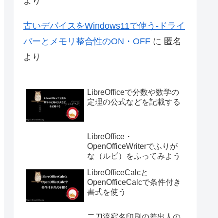
より
古いデバイスをWindows11で使う-ドライ
バーとメモリ整合性のON・OFF
に
匿名
より
LibreOfficeで分数や数学の
定理の公式などを記載する
LibreOffice・
OpenOfficeWriterでふりが
な（ルビ）をふってみよう
LibreOfficeCalcと
OpenOfficeCalcで条件付き
書式を使う
二刀流宛名印刷の差出人の