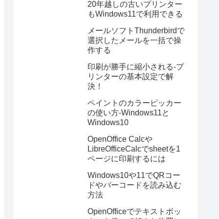
20年越しの古いプリンター
もWindows11で利用できる
メールソフトThunderbirdで
選択したメールを一括で操
作する
印刷が勝手に縮小される-プ
リンターの基本設定で解
決！
ペイントのカラーピッカー
の使い方-Windows11と
Windows10
OpenOffice Calcや
LibreOfficeCalcでsheetを1
ページに印刷するには
Windows10や11でQRコー
ドやバーコードを読み込む
方法
OpenOfficeでテキストボッ