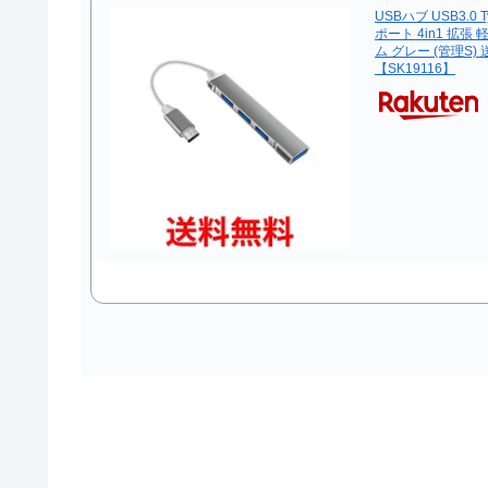
USBハブ USB3.0 
ポート 4in1 拡張
ム グレー (管理S)
【SK19116】