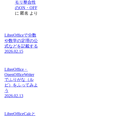
モリ整合性
のON・OFF
に
匿名
より
LibreOfficeで分数
や数学の定理の公
式などを記載する
2026.02.15
LibreOffice・
OpenOfficeWriter
でふりがな（ル
ビ）をふってみよ
う
2026.02.13
LibreOfficeCalcと