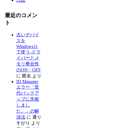
日誌
最近のコメン
ト
古いデバイ
スを
Windows11
で使う-ドラ
イバーとメ
モリ整合性
のON・OFF
に
匿名
より
ID Manager
エラー「世
代バックア
ップに失敗
しまし
た。」の解
決法
に
通り
すがり
より