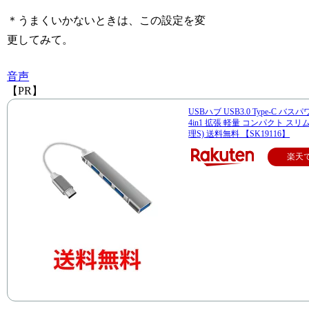
＊うまくいかないときは、この設定を変
更してみて。
音声
【PR】
USBハブ USB3.0 Type-C バス
4in1 拡張 軽量 コンパクト スリム
理S) 送料無料 【SK19116】
楽天