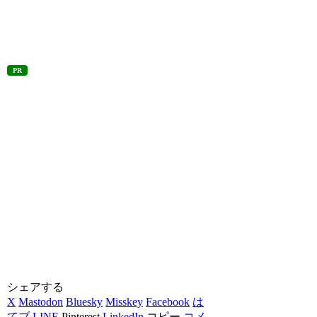
PR
シェアする
X
Mastodon
Bluesky
Misskey
Facebook
は
てブ
LINE
Pinterest
LinkedIn
コピー
コメ