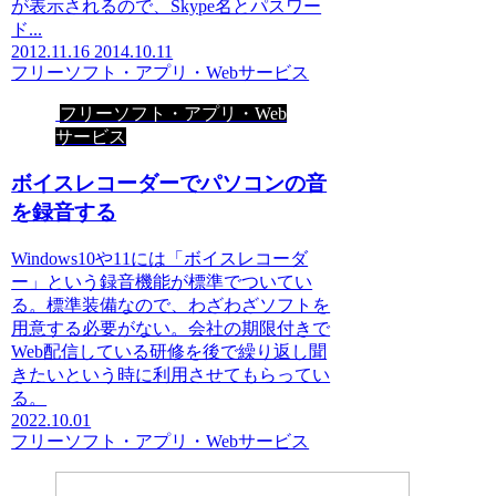
が表示されるので、Skype名とパスワー
ド...
2012.11.16
2014.10.11
フリーソフト・アプリ・Webサービス
フリーソフト・アプリ・Web
サービス
ボイスレコーダーでパソコンの音
を録音する
Windows10や11には「ボイスレコーダ
ー」という録音機能が標準でついてい
る。標準装備なので、わざわざソフトを
用意する必要がない。会社の期限付きで
Web配信している研修を後で繰り返し聞
きたいという時に利用させてもらってい
る。
2022.10.01
フリーソフト・アプリ・Webサービス