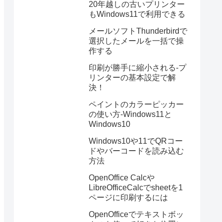
20年越しの古いプリンター
もWindows11で利用できる
メールソフトThunderbirdで
選択したメールを一括で操
作する
印刷が勝手に縮小される-プ
リンターの基本設定で解
決！
ペイントのカラーピッカー
の使い方-Windows11と
Windows10
Windows10や11でQRコー
ドやバーコードを読み込む
方法
OpenOffice Calcや
LibreOfficeCalcでsheetを1
ページに印刷するには
OpenOfficeでテキストボッ