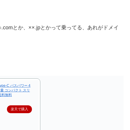
comとか、××.jpとかって乗ってる、あれがドメイ
Type-C バスパワー 4
 軽量 コンパクト スリ
 送料無料
楽天で購入