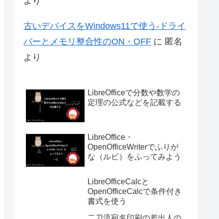
より
古いデバイスをWindows11で使う-ドライ
バーとメモリ整合性のON・OFF
に
匿名
より
LibreOfficeで分数や数学の
定理の公式などを記載する
LibreOffice・
OpenOfficeWriterでふりが
な（ルビ）をふってみよう
LibreOfficeCalcと
OpenOfficeCalcで条件付き
書式を使う
二刀流宛名印刷の差出人の