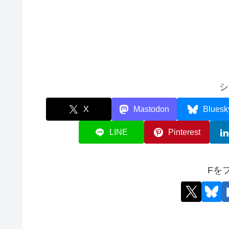
シ
X
Mastodon
Bluesk
LINE
Pinterest
Fを