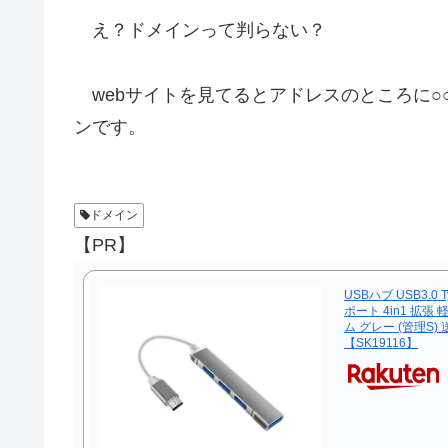
え？ドメインって判らない？
webサイトを見てるとアドレスのところに○○.
ンです。
ドメイン
【PR】
USBハブ USB3.0 
ポート 4in1 拡張
ム グレー (管理S)
【SK19116】