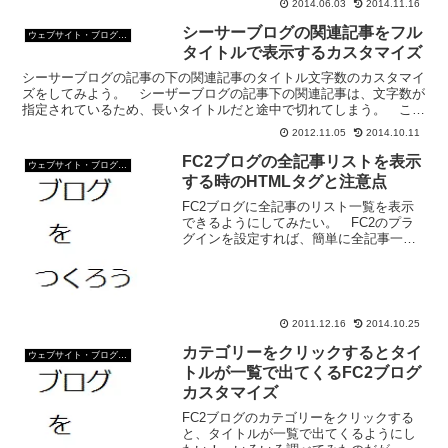
能。 本日は...
2014.06.03
2014.11.16
シーサーブログの関連記事をフル
ウェブサイト・ブログ作成
タイトルで表示するカスタマイズ
シーサーブログの記事の下の関連記事のタイトル文字数のカスタマイ
ズをしてみよう。 シーザーブログの記事下の関連記事は、文字数が
指定されているため、長いタイトルだと途中で切れてしまう。 こ
の、関連記事のタイトルの文字数をフルタイトル表示する。 ...
2012.11.05
2014.10.11
FC2ブログの全記事リストを表示
ウェブサイト・ブログ作成
する時のHTMLタグと注意点
FC2ブログに全記事のリスト一覧を表示
できるようにしてみたい。 FC2のプラ
グインを設定すれば、簡単に全記事一覧
が設定できるのだが、それでは面白くな
い。 というわけで、テンプレートを改
造して、ブログデザインにあわせた全記
事リストを作ることに...
2011.12.16
2014.10.25
カテゴリーをクリックするとタイ
ウェブサイト・ブログ作成
トルが一覧で出てくるFC2ブログ
カスタマイズ
FC2ブログのカテゴリーをクリックする
と、タイトルが一覧で出てくるようにし