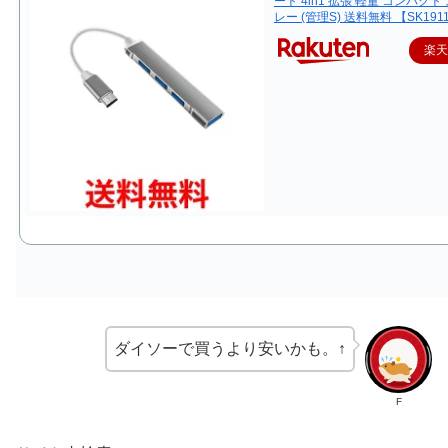
ート 4in1 拡張 軽量 コンパクト
レー (管理S) 送料無料 【SK191
楽
ダイソーで買うより安いかも。↑
F