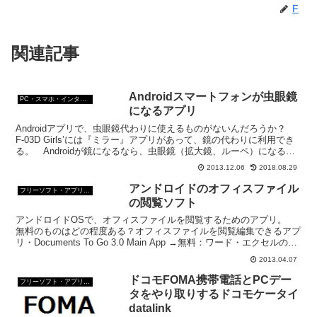
F
関連記事
Androidスマートフォンが虫眼鏡
PC・スマホ・インターネットトラブルの解消方法
になるアプリ
Androidアプリで、虫眼鏡代わりに使えるものがないんだろうか？
F-03D Girls’には『ミラー』アプリがあって、鏡の代わりに利用でき
る。 Androidが鏡になるなら、虫眼鏡（拡大鏡、ルーペ）になるア
プリがあっても良いんじゃなかろ...
2013.12.06
2018.08.29
アンドロイドのオフィスファイル
フリーソフト・アプリ・Webサービス
の閲覧ソフト
アンドロイドOSで、オフィスファイルを閲覧するためのアプリ。
無料のものはどの程度ある？オフィスファイルを閲覧編集できるアプ
リ・Documents To Go 3.0 Main App →無料：ワード・エクセルの閲
覧・Olive Offic...
2013.04.07
ドコモFOMA携帯電話とPCデー
フリーソフト・アプリ・Webサービス
タをやり取りするドコモケータイ
datalink