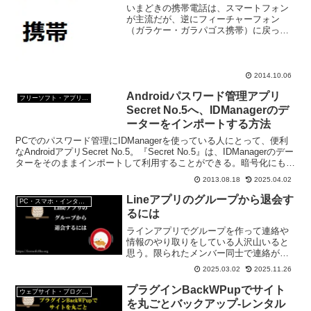
いまどきの携帯電話は、スマートフォン
が主流だが、逆にフィーチャーフォン
（ガラケー・ガラパゴス携帯）に戻って
行く人も多いんだとか。 ドコモFOMA
のデーターをPCと共有して管理できるソ
フトがドコモケータイdatalink。
2014.10.06
Androidパスワード管理アプリ
フリーソフト・アプリ・Webサービス
Secret No.5へ、IDManagerのデ
ーターをインポートする方法
PCでのパスワード管理にIDManagerを使っている人にとって、便利
なAndroidアプリSecret No.5。『Secret No.5』は、IDManagerのデー
ターをそのままインポートして利用することができる。暗号化にも対
応している。
2013.08.18
2025.04.02
Lineアプリのグループから退会す
PC・スマホ・インターネットトラブルの解消方法
るには
ラインアプリでグループを作って連絡や
情報のやり取りをしている人沢山いると
思う。限られたメンバー同士で連絡が取
りあえるラインアプリのグループは便利
2025.03.02
2025.11.26
なのだが、ではラインのグループを抜け
る（退会）する時はどうすればいいんだ
プラグインBackWPupでサイト
ウェブサイト・ブログ作成
ろう？調べてみたよ。
を丸ごとバックアップ-レンタル