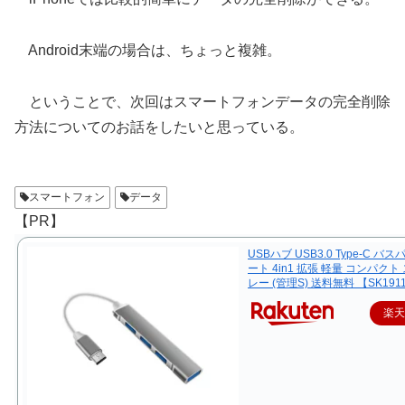
Android末端の場合は、ちょっと複雑。
ということで、次回はスマートフォンデータの完全削除
方法についてのお話をしたいと思っている。
スマートフォン
データ
【PR】
USBハブ USB3.0 Type-C バス
ート 4in1 拡張 軽量 コンパクト
レー (管理S) 送料無料 【SK191
楽