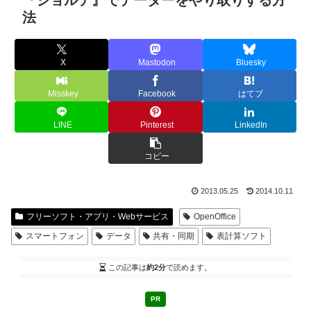
『ジョルテ』でデーターをやり取りする方
法
X
Mastodon
Bluesky
Misskey
Facebook
はてブ
LINE
Pinterest
LinkedIn
コピー
2013.05.25
2014.10.11
フリーソフト・アプリ・Webサービス
OpenOffice
スマートフォン
データ
共有・同期
表計算ソフト
この記事は
約2分
で読めます。
PR