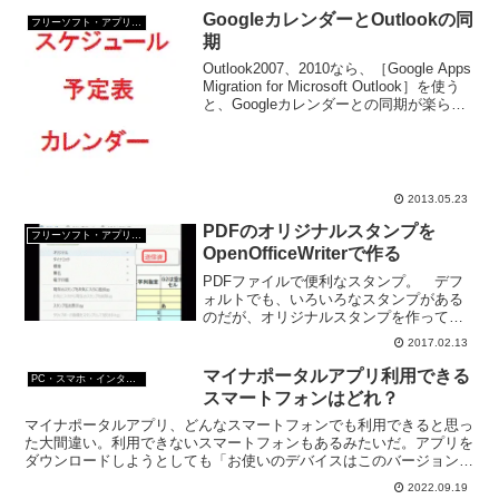
GoogleカレンダーとOutlookの同
フリーソフト・アプリ・Webサービス
期
Outlook2007、2010なら、［Google Apps
Migration for Microsoft Outlook］を使う
と、Googleカレンダーとの同期が楽らし
い。 ［Google Apps Migration for Mi...
2013.05.23
PDFのオリジナルスタンプを
フリーソフト・アプリ・Webサービス
OpenOfficeWriterで作る
PDFファイルで便利なスタンプ。 デフ
ォルトでも、いろいろなスタンプがある
のだが、オリジナルスタンプを作ってみ
たくなった。 というか、仕事で「送信
2017.02.13
済み」「発送済み」というスタンプがほ
しくなった。画像を登録してもオリジナ
マイナポータルアプリ利用できる
PC・スマホ・インターネットトラブルの解消方法
ルスタンプにならない ...
スマートフォンはどれ？
マイナポータルアプリ、どんなスマートフォンでも利用できると思っ
た大間違い。利用できないスマートフォンもあるみたいだ。アプリを
ダウンロードしようとしても「お使いのデバイスはこのバージョンに
対応していません」となって、先に進めない。
2022.09.19