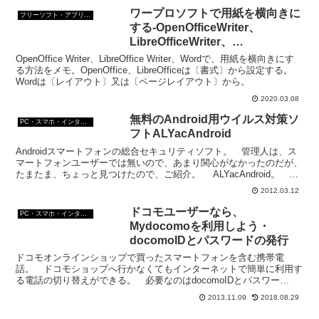
ワープロソフトで用紙を横向きに
フリーソフト・アプリ・Webサービス
する-OpenOfficeWriter、
LibreOfficeWriter、
MicrosoftWord
OpenOffice Writer、LibreOffice Writer、Wordで、用紙を横向きにす
る方法をメモ。OpenOffice、LibreOfficeは〔書式〕から設定する。
Wordは〔レイアウト〕又は〔ページレイアウト〕から。
2020.03.08
無料のAndroid用ウイルス対策ソ
PC・スマホ・インターネットトラブルの解消方法
フトALYacAndroid
Androidスマートフォンの総合セキュリティソフト。 管理人は、ス
マートフォンユーザーでは無いので、あまり関心がなかったのだが、
たまたま、ちょっと見つけたので、ご紹介。 ALYacAndroid。 韓
国のソフト会社“ESTsoft”が提...
2012.03.12
ドコモユーザーなら、
PC・スマホ・インターネットトラブルの解消方法
Mydocomoを利用しよう・
docomoIDとパスワードの発行
ドコモオンラインショップで買ったスマートフォンを含む携帯電
話。 ドコモショップへ行かなくてもインターネットで簡単に利用す
る電話の切り替えができる。 必要なのはdocomoIDとパスワー
ド。 docomoIDとパスワードがあるとパソコンや携帯...
2013.11.09
2018.08.29