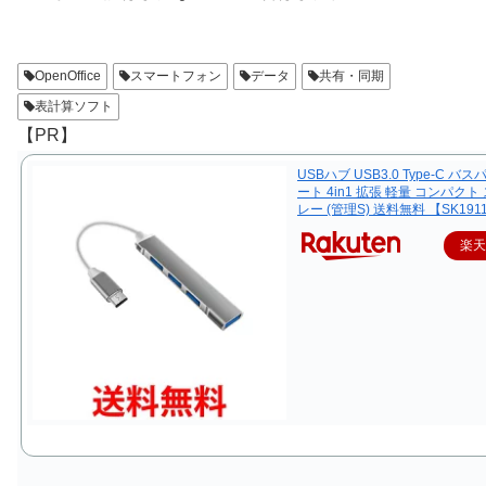
OpenOffice
スマートフォン
データ
共有・同期
表計算ソフト
【PR】
USBハブ USB3.0 Type-C バス
ート 4in1 拡張 軽量 コンパクト
レー (管理S) 送料無料 【SK191
楽