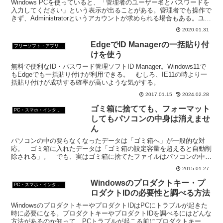
Windows PCを使っていると、「管理者のユーザー名とパスワードを
入力してください」という表示が出ることがある。管理者でも操作で
きず、Administratorというアカウントが求められる場合もある。ユー
ザーアカウントとどこが違うの？
2020.01.31
EdgeでID Managerの一括貼り付
フリーソフト・アプリ・Webサービス
けを使う
無料で便利なID・パスワード管理ソフトID Manager。Windows11で
もEdgeでも一括貼り付けが利用できる。 むしろ、IE11の時より一
括貼り付けが成功する確率が高いような気がする。
2017.01.15
2024.02.28
ゴミ箱に捨てても、フォーマット
PC・スマホ・インターネットトラブルの解消方法
してもパソコンの中身は消えませ
ん
パソコンの中の要らなくなったデータは「ゴミ箱へ」が一般的な対
応。 ゴミ箱に入れたデータは「ゴミ箱の設定容量を超えると自動削
除される」。 でも、実はゴミ箱に捨てたファイルはパソコンの中か
らなくなったわけではないのだ。ファイルをゴミ箱に入れるこ...
2015.01.27
Windowsのプロダクトキー・プ
PC・スマホ・インターネットトラブルの解消方法
ロダクトIDの必要性と調べる方法
WindowsのプロダクトキーやプロダクトIDはPCにトラブルが起きた
時に必要になる。プロダクトキーやプロダクトIDを調べるにはどんな
方法があるのか知って、PCトラブルが起こる前にプロダクトキーや