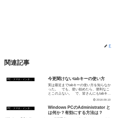
F
関連記事
今更聞けないtabキーの使い方
PC・スマホ・インターネットトラブルの解消方法
実は最近までtabキーの使い方を知らなか
った。 でも、使い始めたら、便利なこ
とこの上ない。 で、皆さんにもtabキー
の便利さをお伝えしたい！tabキーで移動
2018.09.10
を簡単にできる tabキーの使い方の一つ
が、入力欄やリンクへの移動。tabキーな
Windows PCのAdministrator と
PC・スマホ・インターネットトラブルの解消方法
らリ...
は何か？有効にする方法は？