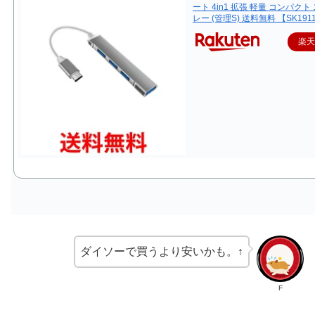
ート 4in1 拡張 軽量 コンパクト
レー (管理S) 送料無料 【SK191
楽
ダイソーで買うより安いかも。↑
F