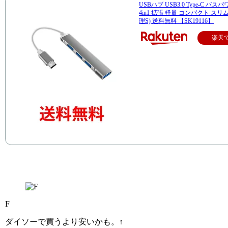
USBハブ USB3.0 Type-C バス
4in1 拡張 軽量 コンパクト スリム
理S) 送料無料 【SK19116】
楽天
F
ダイソーで買うより安いかも。↑