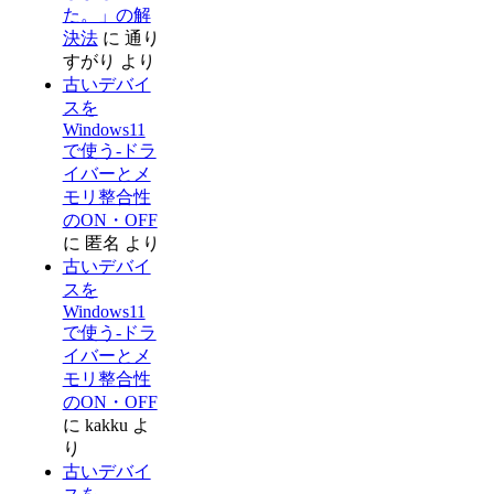
た。」の解
決法
に
通り
すがり
より
古いデバイ
スを
Windows11
で使う-ドラ
イバーとメ
モリ整合性
のON・OFF
に
匿名
より
古いデバイ
スを
Windows11
で使う-ドラ
イバーとメ
モリ整合性
のON・OFF
に
kakku
よ
り
古いデバイ