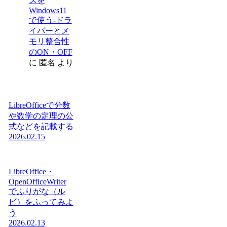
スを
Windows11
で使う-ドラ
イバーとメ
モリ整合性
のON・OFF
に
匿名
より
LibreOfficeで分数
や数学の定理の公
式などを記載する
2026.02.15
LibreOffice・
OpenOfficeWriter
でふりがな（ル
ビ）をふってみよ
う
2026.02.13