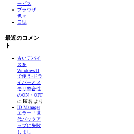
ービス
ブラウザ
色々
日誌
最近のコメン
ト
古いデバイ
スを
Windows11
で使う-ドラ
イバーとメ
モリ整合性
のON・OFF
に
匿名
より
ID Manager
エラー「世
代バックア
ップに失敗
しまし